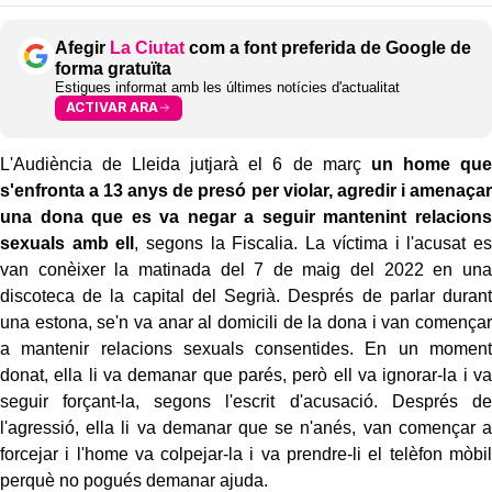
Afegir
La Ciutat
com a font preferida de Google de
forma gratuïta
Estigues informat amb les últimes notícies d'actualitat
ACTIVAR ARA
L'Audiència de Lleida jutjarà el 6 de març
un home que
s'enfronta a 13 anys de presó per violar, agredir i amenaçar
una dona que es va negar a seguir mantenint relacions
sexuals amb ell
, segons la Fiscalia. La víctima i l'acusat es
van conèixer la matinada del 7 de maig del 2022 en una
discoteca de la capital del Segrià. Després de parlar durant
una estona, se'n va anar al domicili de la dona i van començar
a mantenir relacions sexuals consentides. En un moment
donat, ella li va demanar que parés, però ell va ignorar-la i va
seguir forçant-la, segons l'escrit d'acusació. Després de
l'agressió, ella li va demanar que se n'anés, van començar a
forcejar i l'home va colpejar-la i va prendre-li el telèfon mòbil
perquè no pogués demanar ajuda.