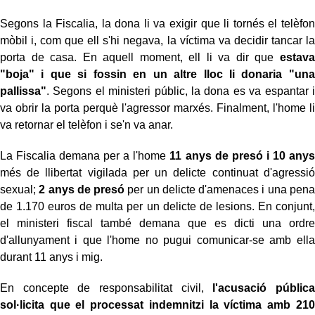
Segons la Fiscalia, la dona li va exigir que li tornés el telèfon
mòbil i, com que ell s'hi negava, la víctima va decidir tancar la
porta de casa. En aquell moment, ell li va dir que
estava
"boja" i que si fossin en un altre lloc li donaria "una
pallissa"
. Segons el ministeri públic, la dona es va espantar i
va obrir la porta perquè l'agressor marxés. Finalment, l'home li
va retornar el telèfon i se'n va anar.
La Fiscalia demana per a l'home
11 anys de presó i 10 anys
més de llibertat vigilada per un delicte continuat d'agressió
sexual;
2 anys de presó
per un delicte d'amenaces i una pena
de 1.170 euros de multa per un delicte de lesions. En conjunt,
el ministeri fiscal també demana que es dicti una ordre
d'allunyament i que l'home no pugui comunicar-se amb ella
durant 11 anys i mig.
En concepte de responsabilitat civil,
l'acusació pública
sol·licita que el processat indemnitzi la víctima amb 210