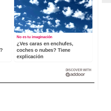
No es tu imaginación
¿Ves caras en enchufes,
o?
coches o nubes? Tiene
explicación
DISCOVER WITH
Correu electrònic