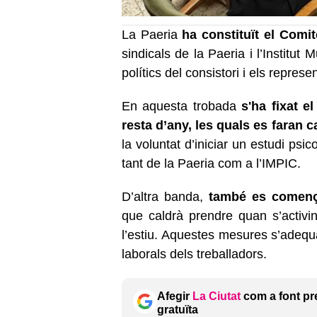
La Paeria
ha constituït el Comit
sindicals de la Paeria i l’Institut
polítics del consistori i els repres
En aquesta trobada
s'ha fixat e
resta d’any, les quals es faran 
la voluntat d’iniciar un estudi psic
tant de la Paeria com a l’IMPIC.
D’altra banda,
també es comença
que caldrà prendre quan s’activi
l’estiu. Aquestes mesures s’adequa
laborals dels treballadors.
Afegir
La Ciutat
com a font pr
gratuïta