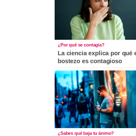
¿Por qué se contagia?
La ciencia explica por qué 
bostezo es contagioso
¿Sabes qué baja tu ánimo?