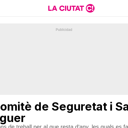
Comitè de Seguretat i Sa
aguer
ions de treball per al que resta d’any, les quals es