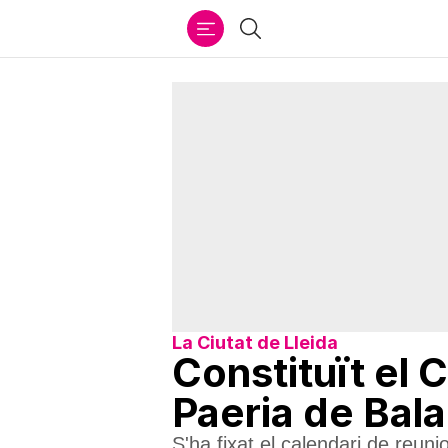
Ir
Cercar
al
contenido
La Ciutat de Lleida
Constituït el 
Paeria de Bal
S'ha fixat el calendari de reun