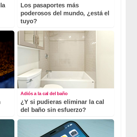
la
Los pasaportes más
poderosos del mundo, ¿está el
tuyo?
Adiós a la cal del baño
n
¿Y si pudieras eliminar la cal
del baño sin esfuerzo?