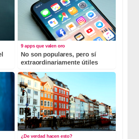
9 apps que valen oro
el
No son populares, pero sí
extraordinariamente útiles
¿De verdad hacen esto?