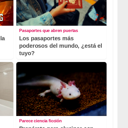
Pasaportes que abren puertas
la
Los pasaportes más
poderosos del mundo, ¿está el
tuyo?
Parece ciencia ficción