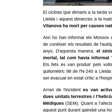
El ciclista que dimarts a la tarda 
Lleida i aquest dimecres a la ma
Vilanova ha mort per causes nat
Així ho han informat els Mossos 
de conèixer els resultats de l'aut
anys. D'aquesta manera,
el sini
mortal, tal com havia informat 
Els fets es van produir pels volt
quilomètric 98 de l'N-240 a Lleida
ser evacuat en estat crític a l'hospi
Arran de l'incident
es van activ
dues unitats terrestres i l’heli
Mèdiques
(SEM). Quant a l’afectac
aquest punt durant gairebé una ho