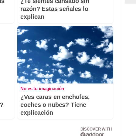
as
¿Te sientes cansado sin
razón? Estas señales lo
explican
No es tu imaginación
¿Ves caras en enchufes,
o?
coches o nubes? Tiene
explicación
DISCOVER WITH