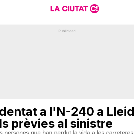
cidentat a l'N-240 a Llei
s prèvies al sinistre
s persones que han perdut la vida a les carretere