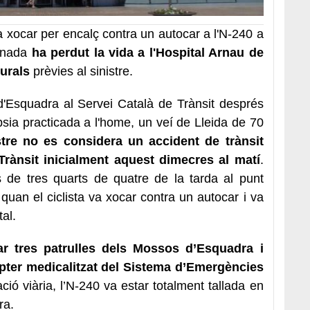
va xocar per encalç contra un autocar a l'N-240 a
tinada
ha perdut la vida a l'Hospital Arnau de
urals
prèvies al sinistre.
d'Esquadra al Servei Català de Trànsit després
òpsia practicada a l'home, un veí de Lleida de 70
stre no es considera un accident de trànsit
Trànsit inicialment aquest dimecres al matí
.
s de tres quarts de quatre de la tarda al punt
 quan el ciclista va xocar contra un autocar i va
tal.
ar tres patrulles dels Mossos d’Esquadra i
còpter medicalitzat del Sistema d’Emergències
ió viària, l’N-240 va estar totalment tallada en
ra.