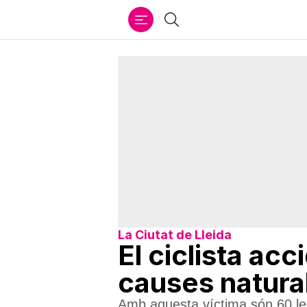
Ir
Cercar
al
contenido
La Ciutat de Lleida
El ciclista ac
causes natural
Amb aquesta víctima són 60 le