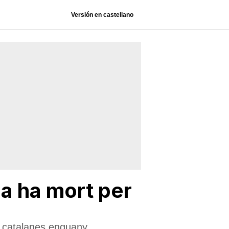
Versión en castellano
da ha mort per
s catalanes enguany