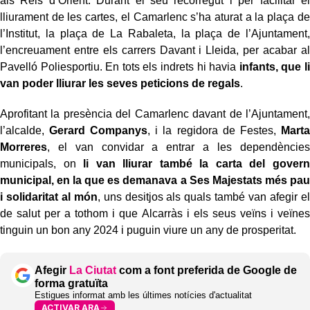
als Reis d’Orient. Durant el seu recorregut i per facilitar el
lliurament de les cartes, el Camarlenc s’ha aturat a la plaça de
l’Institut, la plaça de La Rabaleta, la plaça de l’Ajuntament,
l’encreuament entre els carrers Davant i Lleida, per acabar al
Pavelló Poliesportiu. En tots els indrets hi havia
infants, que li
van poder lliurar les seves peticions de regals
.
Aprofitant la presència del Camarlenc davant de l’Ajuntament,
l’alcalde,
Gerard Companys
, i la regidora de Festes,
Marta
Morreres
, el van convidar a entrar a les dependències
municipals, on
li van lliurar també la carta del govern
municipal, en la que es demanava a Ses Majestats més pau
i solidaritat al món
, uns desitjos als quals també van afegir el
de salut per a tothom i que Alcarràs i els seus veïns i veïnes
tinguin un bon any 2024 i puguin viure un any de prosperitat.
Afegir
La Ciutat
com a font preferida de Google de
forma gratuïta
Estigues informat amb les últimes notícies d'actualitat
ACTIVAR ARA