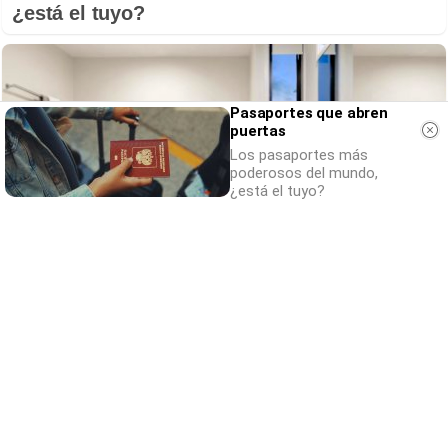
¿está el tuyo?
Pasaportes que abren
puertas
Los pasaportes más
poderosos del mundo,
¿está el tuyo?
El truco contra la cal
Di adiós a la cal del baño con estos
sencillos consejos