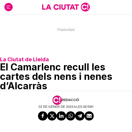
Ir
al
contenido
La Ciutat de Lleida
El Camarlenc recull les
cartes dels nens i nenes
d’Alcarràs
REDACCIÓ
02 DE GENER DE 2024 A LES 08:59H