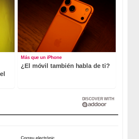
Más que un iPhone
¿El móvil también habla de ti?
el
DISCOVER WITH
Correu electrònic