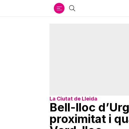
Ir
Cercar
al
contenido
La Ciutat de Lleida
Bell-lloc d’Ur
proximitat i qua