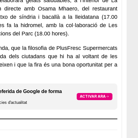
laborarà gelats saludables, a l’interior de La
en directe amb Osama Mhaero, del restaurant
o de síndria i bacallà a la lleidatana (17.00
s fa la hidromel, amb la col·laboració de Les
cions del Parc (18.00 hores).
nda, que la filosofia de PlusFresc Supermercats
vida dels ciutadans que hi ha al voltant de les
eixen i que la fira és una bona oportunitat per a
eferida de Google de forma
ACTIVAR ARA
ies d'actualitat