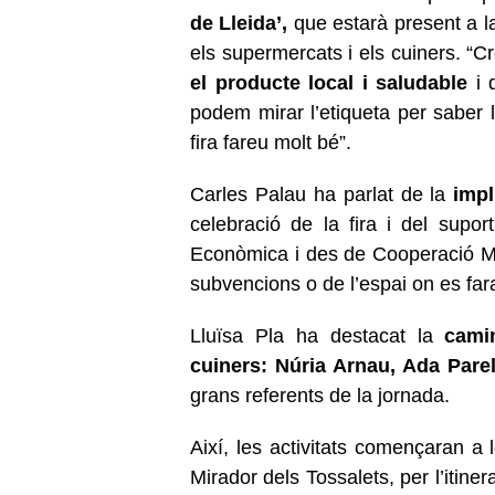
de Lleida’,
que estarà present a la
els supermercats i els cuiners. “
el producte local i saludable
i 
podem mirar l’etiqueta per saber
fira fareu molt bé”.
Carles Palau ha parlat de la
impl
celebració de la fira i del sup
Econòmica i des de Cooperació Mu
subvencions o de l’espai on es far
Lluïsa Pla ha destacat la
cami
cuiners: Núria Arnau, Ada Pare
grans referents de la jornada.
Així, les activitats començaran 
Mirador dels Tossalets, per l’itiner