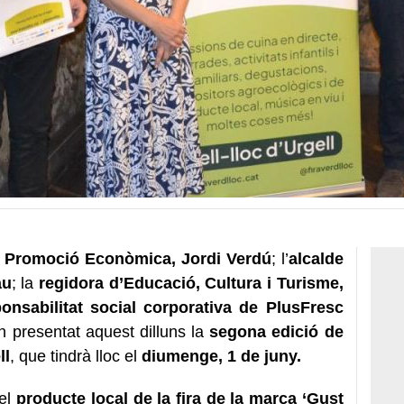
de Promoció Econòmica, Jordi Verdú
; l’
alcalde
au
; la
regidora d’Educació, Cultura i Turisme,
ponsabilitat social corporativa de PlusFresc
n presentat aquest dilluns la
segona edició de
ll
, que tindrà lloc el
diumenge, 1 de juny.
pel
producte local de la fira de la marca ‘Gust