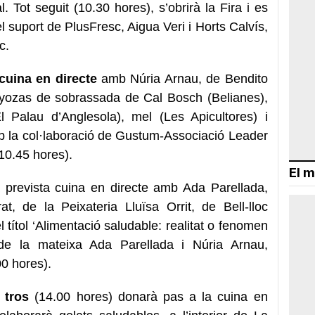
l. Tot seguit (10.30 hores), s’obrirà la Fira i es
 suport de PlusFresc, Aigua Veri i Horts Calvís,
c.
cuina en directe
amb Núria Arnau, de Bendito
yozas de sobrassada de Cal Bosch (Belianes),
Palau d’Anglesola), mel (Les Apicultores) i
mb la col·laboració de Gustum-Associació Leader
(10.45 hores).
El m
à prevista cuina en directe amb Ada Parellada,
, de la Peixateria Lluïsa Orrit, de Bell-lloc
l títol ‘Alimentació saludable: realitat o fenomen
 de la mateixa Ada Parellada i Núria Arnau,
0 hores).
 tros
(14.00 hores) donarà pas a la cuina en