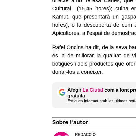
directe amb Teresa Carles, que e
Cultural (15.45 hores); cuina 
Kamut, que presentarà un gaspatx
hores), o la descoberta de com e
Apicultores, a l’espai de demostra
Rafel Oncins ha dit, de la seva ba
és la de millorar la qualitat de 
botigues i dels productes que ofer
donar-los a conèixer.
Afegir
La Ciutat
com a font pr
gratuïta
Estigues informat amb les últimes notíc
Sobre l'autor
REDACCIÓ