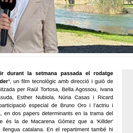
lir durant la setmana passada el rodatge
der’
, un film tecnològic amb direcció i guió de
tzada per Raül Tortosa, Bella Agossou, Ivana
asuda, Esther Nubiola, Núria Casas i Ricard
ticipació especial de Bruno Oro i l’actriu i
 en dos papers determinants en la trama del
uxe és la de Macarena Gómez que a 'Killder'
n llengua catalana. En el repartiment també hi