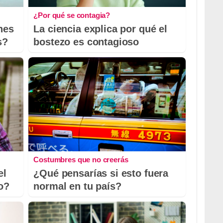
¿Por qué se contagia?
nes
La ciencia explica por qué el
s?
bostezo es contagioso
Costumbres que no creerás
el
¿Qué pensarías si esto fuera
io?
normal en tu país?