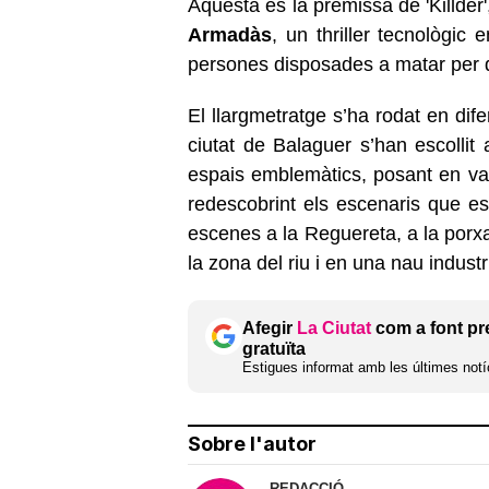
Aquesta és la premissa de 'Killder
Armadàs
, un thriller tecnològic
persones disposades a matar per d
El llargmetratge s’ha rodat en dife
ciutat de Balaguer s’han escollit 
espais emblemàtics, posant en valo
redescobrint els escenaris que e
escenes a la Reguereta, a la porxa
la zona del riu i en una nau industri
Afegir
La Ciutat
com a font pr
gratuïta
Estigues informat amb les últimes notíc
Sobre l'autor
REDACCIÓ