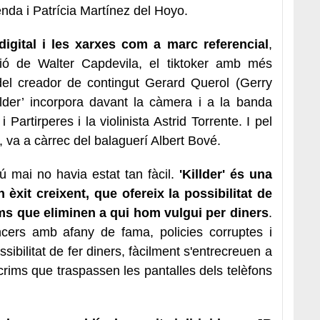
enda i Patrícia Martínez del Hoyo.
digital i les xarxes com a marc referencial
,
ió de Walter Capdevila, el tiktoker amb més
del creador de contingut Gerard Querol (Gerry
illder’ incorpora davant la càmera i a la banda
Partirperes i la violinista Astrid Torrente. I pel
a, va a càrrec del balaguerí Albert Bové.
ú mai no havia estat tan fàcil.
'Killder' és una
èxit creixent, que ofereix la possibilitat de
s que eliminen a qui hom vulgui per diners
.
encers amb afany de fama, policies corruptes i
sibilitat de fer diners, fàcilment s'entrecreuen a
 crims que traspassen les
pantalles dels telèfons