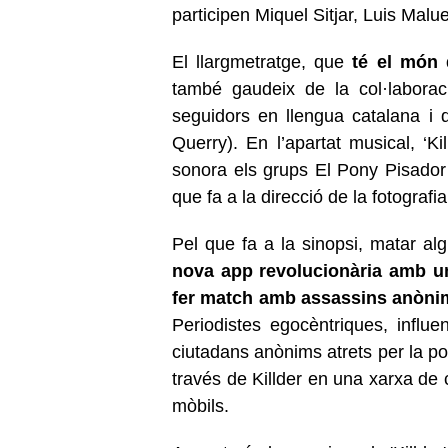
participen Miquel Sitjar, Luis Malu
El llargmetratge, que
té el món 
també gaudeix de la col·laborac
seguidors en llengua catalana i 
Querry). En l’apartat musical, ‘K
sonora els grups El Pony Pisador i 
que fa a la direcció de la fotografi
Pel que fa a la sinopsi, matar alg
nova app revolucionària amb un 
fer match amb assassins anònim
Periodistes egocèntriques, influ
ciutadans anònims atrets per la pos
través de Killder en una xarxa de
mòbils.