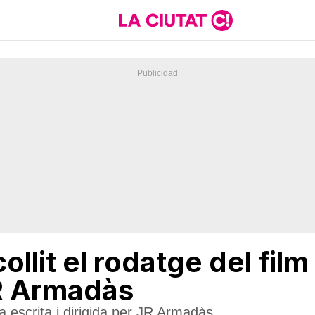
llit el rodatge del film 
JR Armadàs
la escrita i dirigida per JR Armadàs