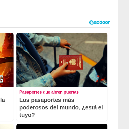
Pasaportes que abren puertas
la
Los pasaportes más
poderosos del mundo, ¿está el
tuyo?