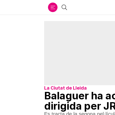
Ir
Cercar
al
contenido
La Ciutat de Lleida
Balaguer ha aco
dirigida per 
Es tracta de la segona pel·lícu