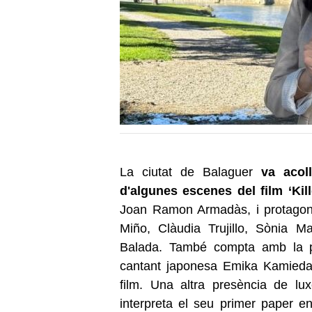
La ciutat de Balaguer
va acol
d'algunes escenes del film ‘Kill
Joan Ramon Armadàs, i protagoni
Miño, Clàudia Trujillo, Sònia M
Balada. També compta amb la par
cantant japonesa Emika Kamieda,
film. Una altra presència de l
interpreta el seu primer paper e