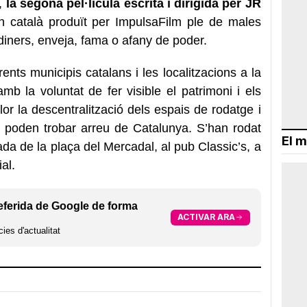
',
la segona pel·lícula escrita i dirigida per JR
 en català produït per ImpulsaFilm ple de males
iners, enveja, fama o afany de poder.
rents municipis catalans i les localitzacions a la
amb la voluntat de fer visible el patrimoni i els
r la descentralització dels espais de rodatge i
s poden trobar arreu de Catalunya. S’han rodat
El m
da de la plaça del Mercadal, al pub Classic’s, a
al.
eferida de Google de forma
ACTIVAR ARA
ies d'actualitat