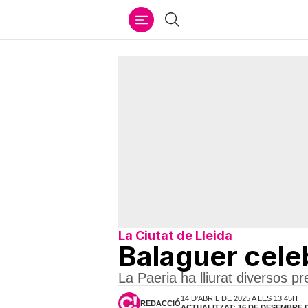
Ir
Cercar
al
contenido
La Ciutat de Lleida
Balaguer celeb
La Paeria ha lliurat diversos p
14 D'ABRIL DE 2025 A LES 13:45H
REDACCIÓ
ACTUALITZAT: 16 DE DESEMBRE DE