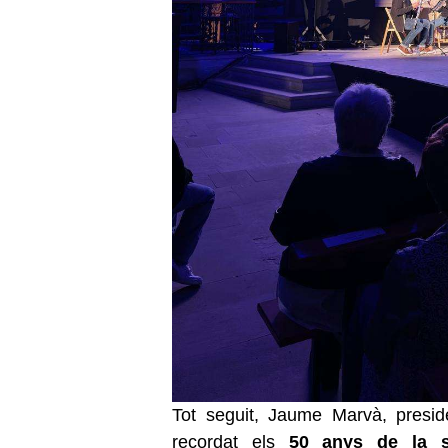
Tot seguit, Jaume Marvà, presid
recordat els
50 anys de la sar