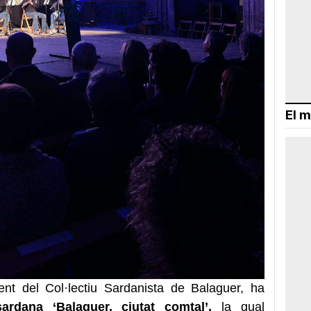
El m
ent del Col·lectiu Sardanista de Balaguer, ha
dana ‘Balaguer, ciutat comtal’,
la qual