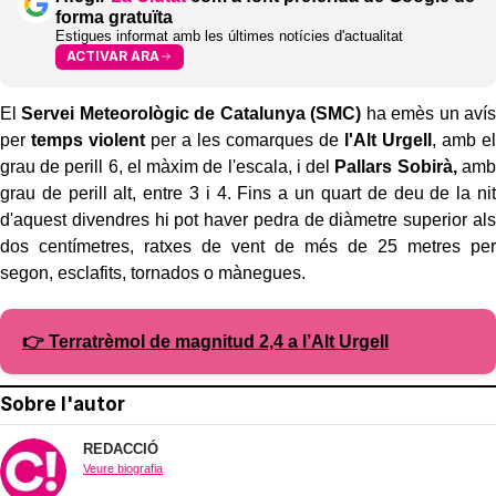
forma gratuïta
Estigues informat amb les últimes notícies d'actualitat
ACTIVAR ARA
El
Servei Meteorològic de Catalunya (SMC)
ha emès un avís
per
temps violent
per a les comarques de
l'Alt Urgell
, amb el
grau de perill 6, el màxim de l'escala, i del
Pallars Sobirà,
amb
grau de perill alt, entre 3 i 4. Fins a un quart de deu de la nit
d'aquest divendres hi pot haver pedra de diàmetre superior als
dos centímetres, ratxes de vent de més de 25 metres per
segon, esclafits, tornados o mànegues.
👉 Terratrèmol de magnitud 2,4 a l’Alt Urgell
Sobre l'autor
REDACCIÓ
Veure biografia