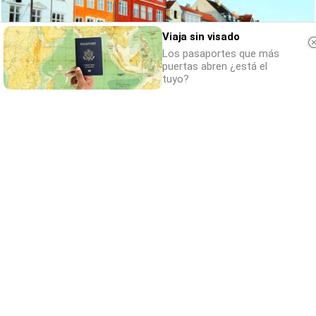
Viaja sin visado
Los pasaportes que más
puertas abren ¿está el
tuyo?
¿De verdad hacen esto?
Costumbres que rompen todos los
esquemas