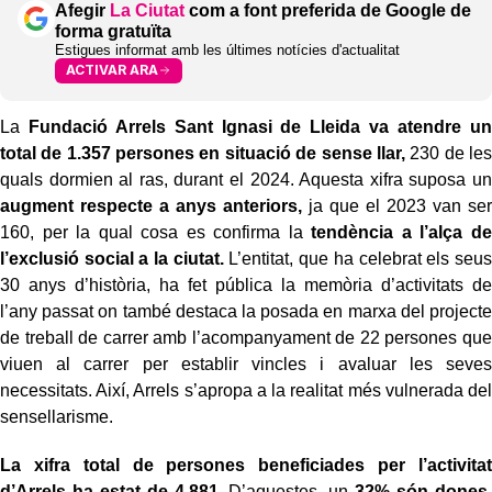
Afegir
La Ciutat
com a font preferida de Google de
forma gratuïta
Estigues informat amb les últimes notícies d'actualitat
ACTIVAR ARA
La
Fundació Arrels Sant Ignasi de Lleida va atendre un
total de 1.357 persones en situació de sense llar,
230 de les
quals dormien al ras, durant el 2024. Aquesta xifra suposa un
augment respecte a anys anteriors,
ja que el 2023 van ser
160, per la qual cosa es confirma la
tendència a l’alça de
l’exclusió social a la ciutat.
L’entitat, que ha celebrat els seus
30 anys d’història, ha fet pública la memòria d’activitats de
l’any passat on també destaca la posada en marxa del projecte
de treball de carrer amb l’acompanyament de 22 persones que
viuen al carrer per establir vincles i avaluar les seves
necessitats. Així, Arrels s’apropa a la realitat més vulnerada del
sensellarisme.
La xifra total de persones beneficiades per l’activitat
d’Arrels ha estat de 4.881.
D’aquestes, un
32% són dones.