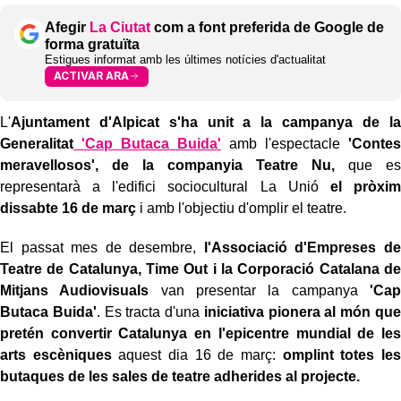
Afegir
La Ciutat
com a font preferida de Google de
forma gratuïta
Estigues informat amb les últimes notícies d'actualitat
ACTIVAR ARA
L'
Ajuntament d'Alpicat s'ha unit a la campanya de la
Generalitat
'Cap Butaca Buida'
amb l'espectacle
'Contes
meravellosos', de la companyia Teatre Nu,
que es
representarà a l'edifici sociocultural La Unió
el pròxim
dissabte 16 de març
i amb l'objectiu d'omplir el teatre.
El passat mes de desembre,
l'Associació d'Empreses de
Teatre de Catalunya, Time Out i la Corporació Catalana de
Mitjans Audiovisuals
van presentar la campanya
'Cap
Butaca Buida'
. Es tracta d'una
iniciativa pionera al món que
pretén convertir Catalunya en l'epicentre mundial de les
arts escèniques
aquest dia 16 de març:
omplint totes les
butaques de les sales de teatre adherides al projecte.