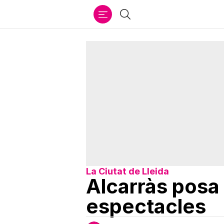
Ir
Cercar
al
contenido
La Ciutat de Lleida
Alcarràs posa 
espectacles