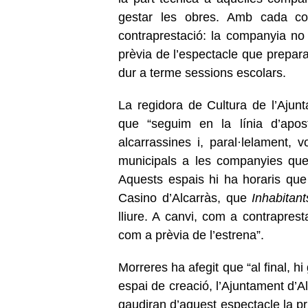
gestar les obres. Amb cada co
contraprestació: la companyia no 
prèvia de l’espectacle que prepara 
dur a terme sessions escolars.
La regidora de Cultura de l’Ajun
que “seguim en la línia d’apost
alcarrassines i, paral·lelament, v
municipals a les companyies que 
Aquests espais hi ha horaris que
Casino d’Alcarràs, que
Inhabitant
lliure. A canvi, com a contraprest
com a prèvia de l’estrena”.
Morreres ha afegit que “al final, 
espai de creació, l’Ajuntament d’Alc
gaudiran d’aquest espectacle la p