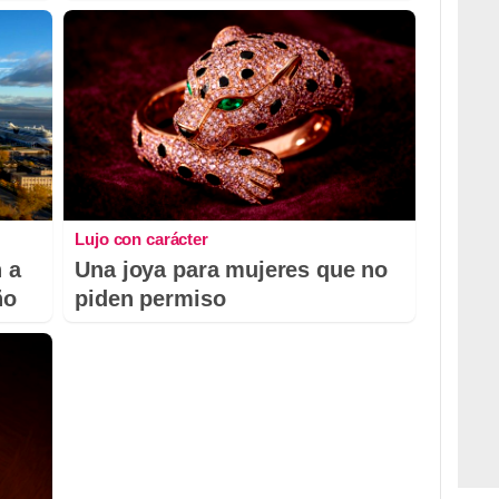
Lujo con carácter
 a
Una joya para mujeres que no
ño
piden permiso