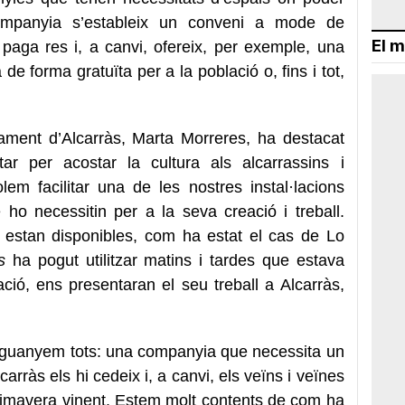
mpanyia s’estableix un conveni a mode de
El m
paga res i, a canvi, ofereix, per exemple, una
de forma gratuïta per a la població o, fins i tot,
tament d’Alcarràs, Marta Morreres, ha destacat
ar per acostar la cultura als alcarrassins i
olem facilitar una de les nostres instal·lacions
ho necessitin per a la seva creació i treball.
 estan disponibles, com ha estat el cas de Lo
s
ha pogut utilitzar matins i tardes que estava
ació, ens presentaran el seu treball a Alcarràs,
hi guanyem tots: una companyia que necessita un
arràs els hi cedeix i, a canvi, els veïns i veïnes
rimavera vinent. Estem molt contents de com ha