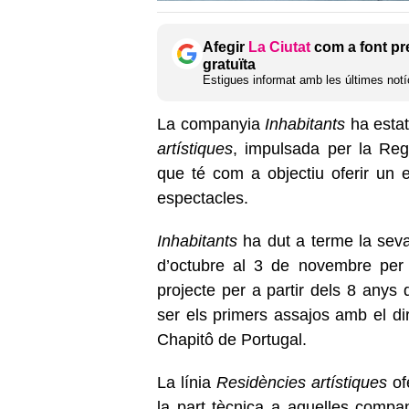
Afegir
La Ciutat
com a font pr
gratuïta
Estigues informat amb les últimes notíc
La companyia
Inhabitants
ha estat
artístiques
, impulsada per la Regi
que té com a objectiu oferir un 
espectacles.
Inhabitants
ha dut a terme la seva
d’octubre al 3 de novembre per
projecte per a partir dels 8 anys
ser els primers assajos amb el d
Chapitô de Portugal.
La línia
Residències artístiques
of
la part tècnica a aquelles compa