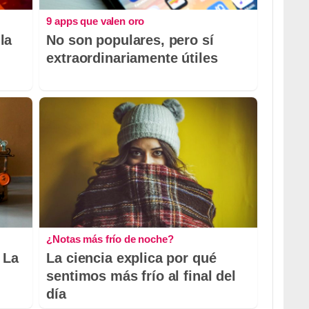
9 apps que valen oro
la
No son populares, pero sí
extraordinariamente útiles
¿Notas más frío de noche?
 La
La ciencia explica por qué
sentimos más frío al final del
día