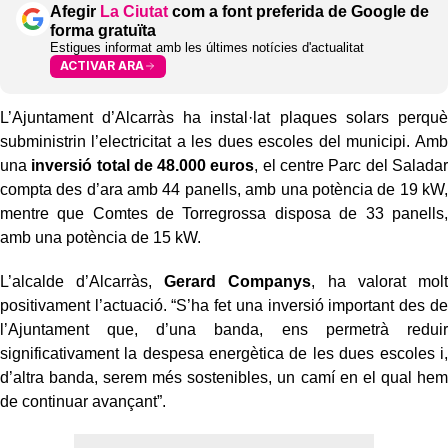
Afegir
La Ciutat
com a font preferida de Google de
forma gratuïta
Estigues informat amb les últimes notícies d'actualitat
ACTIVAR ARA
L’Ajuntament d’Alcarràs ha instal·lat plaques solars perquè
subministrin l’electricitat a les dues escoles del municipi. Amb
una
inversió total de 48.000 euros
, el centre Parc del Saladar
compta des d’ara amb 44 panells, amb una potència de 19 kW,
mentre que Comtes de Torregrossa disposa de 33 panells,
amb una potència de 15 kW.
L’alcalde d’Alcarràs,
Gerard Companys
, ha valorat molt
positivament l’actuació. “S’ha fet una inversió important des de
l’Ajuntament que, d’una banda, ens permetrà reduir
significativament la despesa energètica de les dues escoles i,
d’altra banda, serem més sostenibles, un camí en el qual hem
de continuar avançant”.