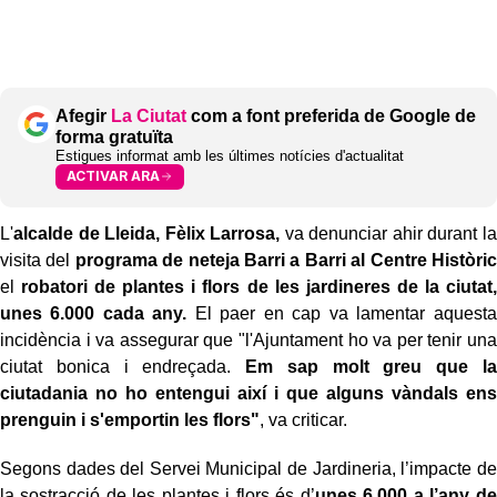
Afegir
La Ciutat
com a font preferida de Google de
forma gratuïta
Estigues informat amb les últimes notícies d'actualitat
ACTIVAR ARA
L'
alcalde de Lleida, Fèlix Larrosa,
va denunciar ahir durant la
visita del
programa de neteja Barri a Barri al Centre Històric
el
robatori de plantes i flors de les jardineres de la ciutat,
unes 6.000 cada any.
El paer en cap va lamentar aquesta
incidència i va assegurar que "l'Ajuntament ho va per tenir una
ciutat bonica i endreçada.
Em sap molt greu que la
ciutadania no ho entengui així i que alguns vàndals ens
prenguin i s'emportin les flors"
, va criticar.
Segons dades del Servei Municipal de Jardineria, l’impacte de
la sostracció de les plantes i flors és d’
unes 6.000 a l’any de