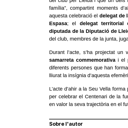
del club per Lleida i que un dels
família”, compartint moments d’a
aquesta celebració el
delegat de 
Espasa
; el
delegat territoria
diputada de la Diputació de Lle
del club, membres de la junta, juga
Durant l’acte, s’ha projectat un 
samarreta commemorativa
i el 
diferents persones que han format 
lliurat la insígnia d’aquesta efemèr
L’acte d’ahir a la Seu Vella forma
per celebrar el Centenari de la f
en valor la seva trajectòria en el fu
Sobre l'autor