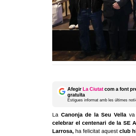
Afegir
La Ciutat
com a font pr
gratuïta
Estigues informat amb les últimes notíc
La
Canonja de la Seu Vella
va 
celebrar el centenari de la SE 
Larrosa,
ha felicitat aquest
club hi