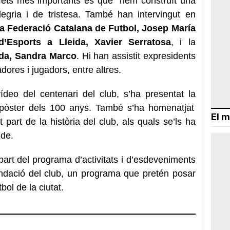
 fets més importants és que “hem construït una
legria i de tristesa. També han intervingut en
la Federació Catalana de Futbol, Josep María
l d’Esports a Lleida, Xavier Serratosa
, i la
ida, Sandra Marco
. Hi han assistit expresidents
dores i jugadors, entre altres.
vídeo del centenari del club, s’ha presentat la
pòster dels 100 anys. També s’ha homenatjat
El m
part de la història del club, als quals se’ls ha
ide.
 part del programa d’activitats i d’esdeveniments
undació del club, un programa que pretén posar
tbol de la ciutat.