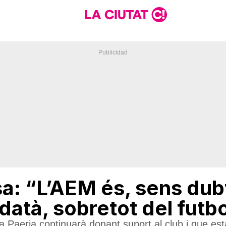
a: “L’AEM és, sens dub
eidatà, sobretot del futb
a Paeria continuarà donant suport al club i que està