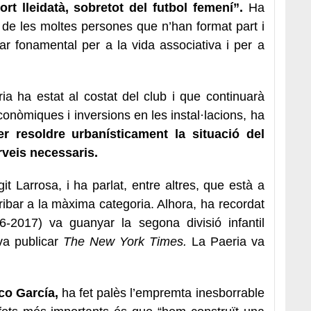
ort lleidatà, sobretot del futbol femení”.
Ha
t i de les moltes persones que n’han format part i
ar fonamental per a la vida associativa i per a
ia ha estat al costat del club i que continuarà
conòmiques i inversions en les instal·lacions, ha
per resoldre urbanísticament la situació del
rveis necessaris.
git Larrosa, i ha parlat, entre altres, que està a
rribar a la màxima categoria. Alhora, ha recordat
16-2017) va guanyar la segona divisió infantil
va publicar
The New York Times.
La Paeria va
co García,
ha fet palès l’empremta inesborrable