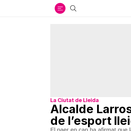
Ir
Cercar
al
contenido
La Ciutat de Lleida
Alcalde Larros
de l’esport ll
El paer en cap ha afirmat que l