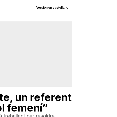
Versión en castellano
te, un referent
ol femení”
 treballant per resoldre