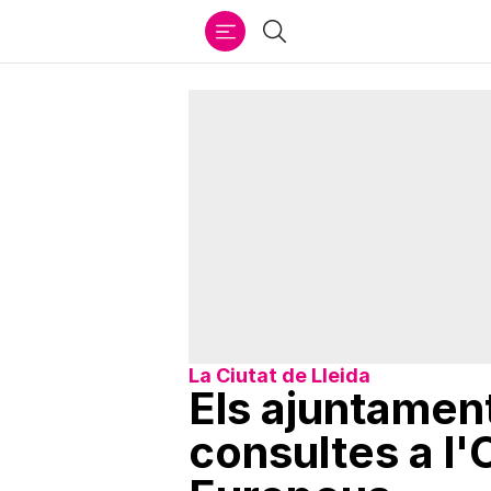
Ir
Cercar
al
contenido
La Ciutat de Lleida
Els ajuntament
consultes a l'