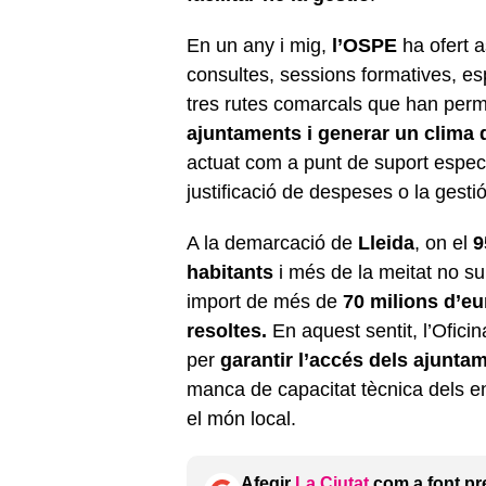
En un any i mig,
l’OSPE
ha ofert 
consultes, sessions formatives, es
tres rutes comarcals que han permè
ajuntaments i generar un clima d
actuat com a punt de suport especi
justificació de despeses o la gesti
A la demarcació de
Lleida
, on el
9
habitants
i més de la meitat no s
import de més de
70 milions d’e
resoltes.
En aquest sentit, l’Ofici
per
garantir l’accés dels ajunta
manca de capacitat tècnica dels en
el món local.
Afegir
La Ciutat
com a font pr