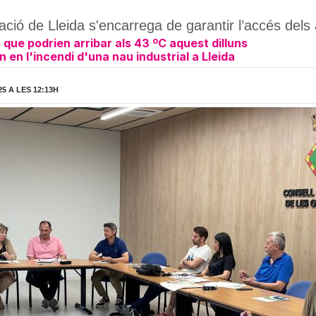
ció de Lleida s'encarrega de garantir l’accés dels
que podrien arribar als 43 ºC aquest dilluns
 en l'incendi d'una nau industrial a Lleida
5 A LES 12:13H