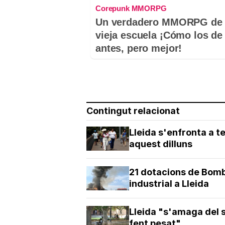
Corepunk MMORPG
Un verdadero MMORPG de 
vieja escuela ¡Cómo los de
antes, pero mejor!
Contingut relacionat
Lleida s'enfronta a t
aquest dilluns
21 dotacions de Bomb
industrial a Lleida
Lleida "s'amaga del s
fent pesat"