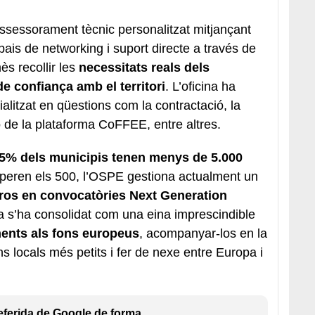
assessorament tècnic personalitzat mitjançant
pais de networking i suport directe a través de
s recollir les
necessitats reals dels
e confiança amb el territori
. L’oficina ha
alitzat en qüestions com la contractació, la
ó de la plataforma CoFFEE, entre altres.
5% dels municipis tenen menys de 5.000
uperen els 500, l’OSPE gestiona actualment un
uros en convocatòries Next Generation
na s’ha consolidat com una eina imprescindible
ments als fons europeus
, acompanyar-los en la
s locals més petits i fer de nexe entre Europa i
eferida de Google de forma