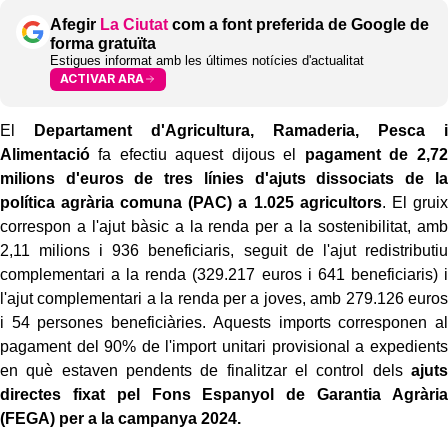
Afegir
La Ciutat
com a font preferida de Google de
forma gratuïta
Estigues informat amb les últimes notícies d'actualitat
ACTIVAR ARA
El
Departament d'Agricultura, Ramaderia, Pesca i
Alimentació
fa efectiu aquest dijous el
pagament de 2,72
milions d'euros de tres línies d'ajuts dissociats de la
política agrària comuna (PAC)
a 1.025 agricultors
. El gruix
correspon a l'ajut bàsic a la renda per a la sostenibilitat, amb
2,11 milions i 936 beneficiaris, seguit de l'ajut redistributiu
complementari a la renda (329.217 euros i 641 beneficiaris) i
l'ajut complementari a la renda per a joves, amb 279.126 euros
i 54 persones beneficiàries. Aquests imports corresponen al
pagament del 90% de l'import unitari provisional a expedients
en què estaven pendents de finalitzar el control dels
ajuts
directes fixat pel Fons Espanyol de Garantia Agrària
(FEGA)
per a la campanya 2024.