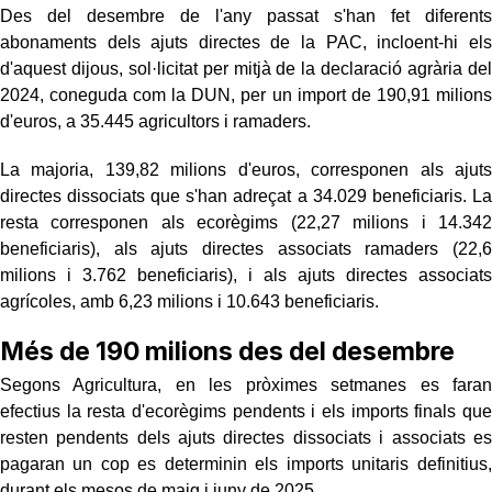
Des del desembre de l'any passat s'han fet diferents
abonaments dels ajuts directes de la PAC, incloent-hi els
d'aquest dijous, sol·licitat per mitjà de la declaració agrària del
2024, coneguda com la DUN, per un import de 190,91 milions
d'euros, a 35.445 agricultors i ramaders.
La majoria, 139,82 milions d'euros, corresponen als ajuts
directes dissociats que s'han adreçat a 34.029 beneficiaris. La
resta corresponen als ecorègims (22,27 milions i 14.342
beneficiaris), als ajuts directes associats ramaders (22,6
milions i 3.762 beneficiaris), i als ajuts directes associats
agrícoles, amb 6,23 milions i 10.643 beneficiaris.
Més de 190 milions des del desembre
Segons Agricultura, en les pròximes setmanes es faran
efectius la resta d'ecorègims pendents i els imports finals que
resten pendents dels ajuts directes dissociats i associats es
pagaran un cop es determinin els imports unitaris definitius,
durant els mesos de maig i juny de 2025.