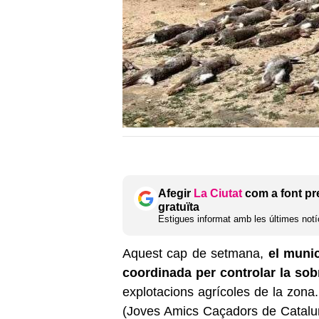
Afegir
La Ciutat
com a font pr
gratuïta
Estigues informat amb les últimes notíc
Aquest cap de setmana,
el munic
coordinada per controlar la sob
explotacions agrícoles de la zona.
(Joves Amics Caçadors de Catalun