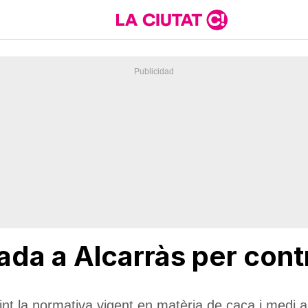
da a Alcarràs per contr
int la normativa vigent en matèria de caça i medi 