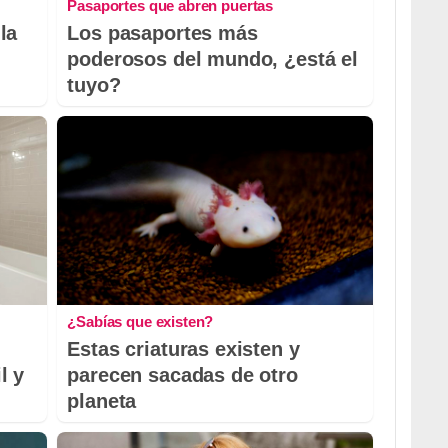
Pasaportes que abren puertas
la
Los pasaportes más
poderosos del mundo, ¿está el
tuyo?
¿Sabías que existen?
Estas criaturas existen y
l y
parecen sacadas de otro
planeta