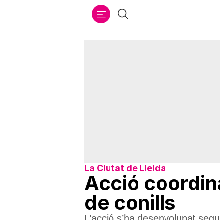
Ir
Cercar
al
contenido
La Ciutat de Lleida
Acció coordina
de conills
L’acció s’ha desenvolupat segu