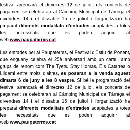
festival arrencarà el dimecres 12 de juliol, els concerts de
pagament se celebraran al Càmping Municipal de Tàrrega el
divendres 14 i el dissabte 15 de juliol i l'organització ha
preparat
diferents modalitats d'entrades
adaptades a totes
les necessitats que es poden adquirir al
web
www.paupaterres.cat
Les entrades per al Paupaterres, el Festival d'Estiu de Ponent,
que enguany celebra el 25è aniversari amb un cartell amb
grups de renom com The Tyets, Stay Homas, Els Catarres o
Lildami entre molts d'altres,
es posaran a la venda aquest
dimarts 6 de juny a les 8 vespre
. Si bé la programació del
festival arrencarà el dimecres 12 de juliol, els concerts de
pagament se celebraran al Càmping Municipal de Tàrrega el
divendres 14 i el dissabte 15 de juliol i l'organització ha
preparat
diferents modalitats d'entrades
adaptades a totes
les necessitats que es poden adquirir al
web
www.paupaterres.cat