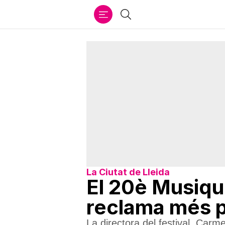
Ir
Cercar
al
contenido
La Ciutat de Lleida
El 20è Musiqu
reclama més 
La directora del festival, Carm