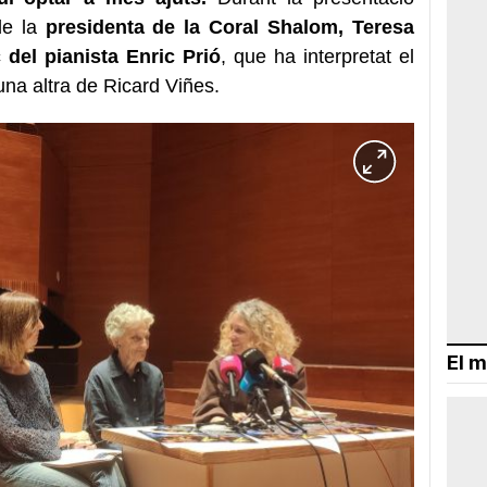
de la
presidenta de la Coral Shalom, Teresa
 del pianista Enric Prió
, que ha interpretat el
na altra de Ricard Viñes.
El m