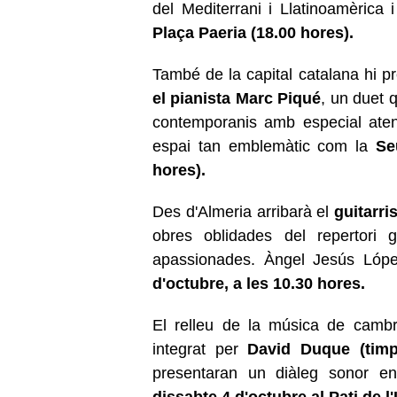
del Mediterrani i Llatinoamèrica
Plaça Paeria (18.00 hores).
També de la capital catalana hi pr
el pianista Marc Piqué
, un duet q
contemporanis amb especial aten
espai tan emblemàtic com la
Se
hores).
Des d'Almeria arribarà el
guitarri
obres oblidades del repertori gui
apassionades. Àngel Jesús Lóp
d'octubre, a les 10.30 hores.
El relleu de la música de camb
integrat per
David Duque (timpl
presentaran un diàleg sonor ent