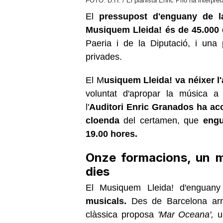
FOTO: D.H. / El pianista Enric Prió ha interpre
El
pressupost d'enguany de la
Musiquem Lleida! és de 45.000
Paeria i de la Diputació, i una p
privades.
El M
usiquem Lleida! va néixer l
voluntat d'apropar la música a 
l'
Auditori Enric Granados ha aco
cloenda
del certamen, que
engu
19.00 hores.
Onze formacions, un m
dies
El Musiquem Lleida! d'enguan
musicals.
Des de Barcelona ar
clàssica proposa
'Mar Oceana',
un