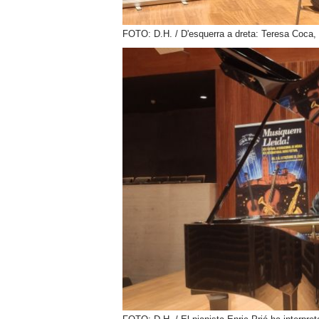
FOTO: D.H. / D'esquerra a dreta: Teresa Coca, 