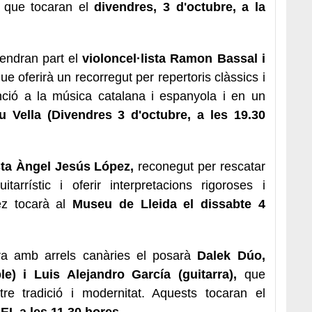
 i que tocaran el
divendres, 3 d'octubre, a la
endran part el
violoncel·lista Ramon Bassal i
ue oferirà un recorregut per repertoris clàssics i
ció a la música catalana i espanyola i en un
u Vella (Divendres 3 d'octubre, a les 19.30
sta Àngel Jesús López,
reconegut per rescatar
tarrístic i oferir interpretacions rigoroses i
ez tocarà al
Museu de Lleida el dissabte 4
ra amb arrels canàries el posarà
Dalek Dúo,
e) i Luis Alejandro García (guitarra),
que
re tradició i modernitat. Aquests tocaran el