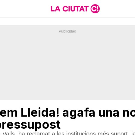
em Lleida! agafa una no
pressupost
e Valls, ha reclamat a les institucions més suport,