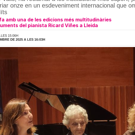
iar onze en un esdeveniment internacional que omp
ïts
fa amb una de les edicions més multitudinàries
ments del pianista Ricard Viñes a Lleida
 LES 15:06H
MBRE DE 2025 A LES 16:03H