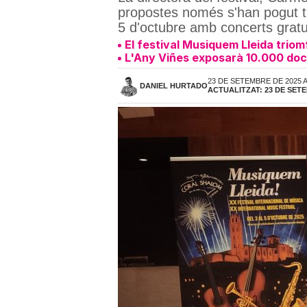
propostes només s'han pogut tr
5 d'octubre amb concerts gratu
El festival Musiquem Lleida triom
L'Any Viñes exposarà 10.000 docu
23 DE SETEMBRE DE 2025 A
DANIEL HURTADO
ACTUALITZAT: 23 DE SETE