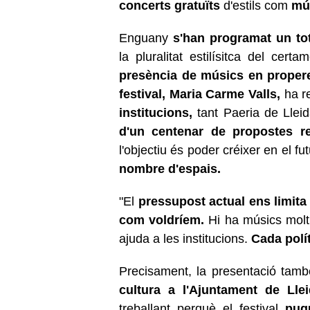
concerts gratuïts
d'estils com
mús
Enguany
s'han programat un to
la pluralitat estilísitca del cert
presència de músics en propere
festival, Maria Carme Valls,
ha r
institucions,
tant Paeria de Llei
d'un centenar de propostes r
l'objectiu és poder créixer en el fu
nombre d'espais.
"El
pressupost actual ens limita
com voldríem.
Hi ha músics molt
ajuda a les institucions.
Cada polít
Precisament, la presentació tamb
cultura a l'Ajuntament de Lle
treballant perquè el festival
pug