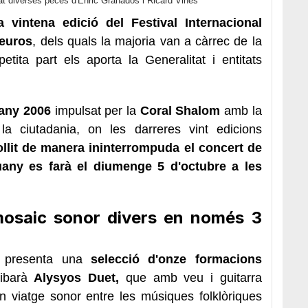
tat diverses peces d'Enric Granados i Ricard Viñes
 vintena edició del Festival Internacional
 euros
, dels quals la majoria van a càrrec de la
etita part els aporta la Generalitat i entitats
'any 2006
impulsat per la
Coral Shalom
amb la
la ciutadania, on les darreres vint edicions
llit de manera ininterrompuda el concert de
any es farà el diumenge 5 d'octubre a les
osaic sonor divers en només 3
y presenta una
selecció d'onze formacions
ribarà
Alysyos Duet,
que amb veu i guitarra
 viatge sonor entre les músiques folklòriques