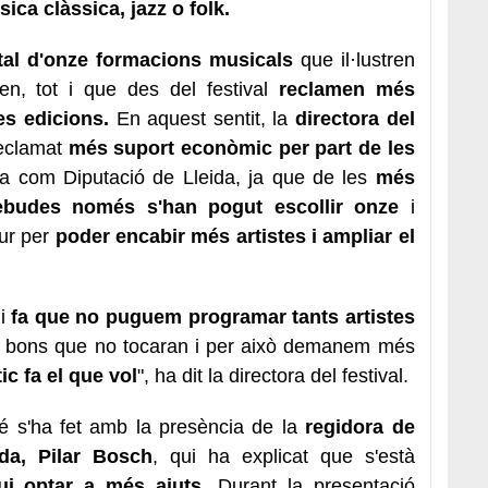
ica clàssica, jazz o folk.
tal d'onze formacions musicals
que il·lustren
amen, tot i que des del festival
reclamen més
s edicions.
En aquest sentit, la
directora del
eclamat
més suport econòmic per part de les
da com Diputació de Lleida, ja que de les
més
ebudes només s'han pogut escollir onze
i
tur per
poder encabir més artistes i ampliar el
i
fa que no puguem programar tants artistes
 bons que no tocaran i per això demanem més
ic fa el que vol
", ha dit la directora del festival.
é s'ha fet amb la presència de la
regidora de
ida, Pilar Bosch
, qui ha explicat que s'està
ui optar a més ajuts.
Durant la presentació