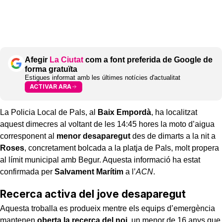
Afegir
La Ciutat
com a font preferida de Google de
forma gratuïta
Estigues informat amb les últimes notícies d'actualitat
ACTIVAR ARA
La Policia Local de Pals, al
Baix Empordà
, ha localitzat
aquest dimecres al voltant de les 14:45 hores la moto d’aigua
corresponent al
menor desaparegut
des de dimarts a la nit a
Roses
, concretament bolcada a la platja de Pals, molt propera
al límit municipal amb Begur. Aquesta informació ha estat
confirmada per
Salvament Marítim
a l’
ACN
.
Recerca activa del jove desaparegut
Aquesta troballa es produeix mentre els equips d’emergència
mantenen
oberta la recerca del noi
, un menor de 16 anys que