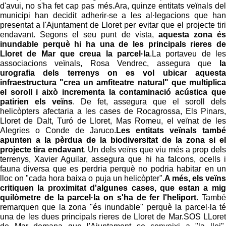
d'avui, no s'ha fet cap pas més.Ara, quinze entitats veïnals del
municipi han decidit adherir-se a les al·legacions que han
presentat a l'Ajuntament de Lloret per evitar que el projecte tiri
endavant. Segons el seu punt de vista,
aquesta zona és
inundable perquè hi ha una de les principals rieres de
Lloret de Mar que creua la parcel·la
.La portaveu de les
associacions veïnals, Rosa Vendrec, assegura que
la
urografia dels terrenys on es vol ubicar aquesta
infraestructura "crea un amfiteatre natural" que multiplica
el soroll i això incrementa la contaminació acústica que
patirien els veïns
. De fet, assegura que el soroll dels
helicòpters afectaria a les cases de Rocagrossa, Els Pinars,
Lloret de Dalt, Turó de Lloret, Mas Romeu, el veïnat de les
Alegries o Conde de Jaruco.
Les entitats veïnals també
apunten a la pèrdua de la biodiversitat de la zona si el
projecte tira endavant
. Un dels veïns que viu més a prop dels
terrenys, Xavier Aguilar, assegura que hi ha falcons, ocells i
fauna diversa que es perdria perquè no podria habitar en un
lloc on "cada hora baixa o puja un helicòpter".
A més, els veïns
critiquen la proximitat d'algunes cases, que estan a mig
quilòmetre de la parcel·la on s'ha de fer l'heliport
. També
remarquen que la zona "és inundable" perquè la parcel·la té
una de les dues principals rieres de Lloret de Mar.SOS LLoret