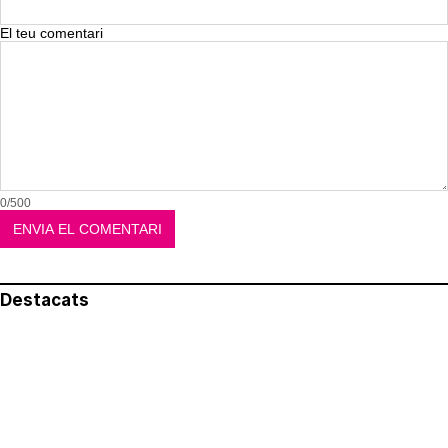
El teu comentari
0/500
Destacats
El més llegit