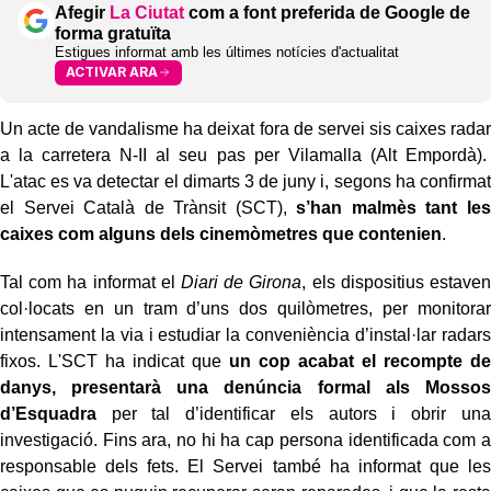
Afegir
La Ciutat
com a font preferida de Google de
forma gratuïta
Estigues informat amb les últimes notícies d'actualitat
ACTIVAR ARA
Un acte de vandalisme ha deixat fora de servei sis caixes radar
a la carretera N-II al seu pas per Vilamalla (Alt Empordà).
L'atac es va detectar el dimarts 3 de juny i, segons ha confirmat
el Servei Català de Trànsit (SCT),
s’han malmès tant les
caixes com alguns dels cinemòmetres que contenien
.
Tal com ha informat el
Diari de Girona
, els dispositius estaven
col·locats en un tram d’uns dos quilòmetres, per monitorar
intensament la via i estudiar la conveniència d’instal·lar radars
fixos. L'SCT ha indicat que
un cop acabat el recompte de
danys, presentarà una denúncia formal als Mossos
d’Esquadra
per tal d’identificar els autors i obrir una
investigació. Fins ara, no hi ha cap persona identificada com a
responsable dels fets. El Servei també ha informat que les