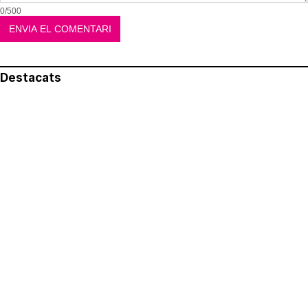
0/500
Destacats
El més llegit
Avís legal
Política de privacitat
Política de cookies
Qui som
Contacte