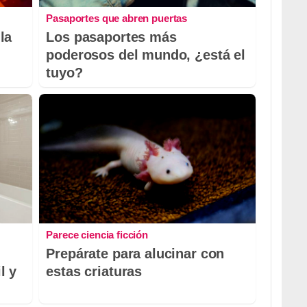
Pasaportes que abren puertas
la
Los pasaportes más
poderosos del mundo, ¿está el
tuyo?
Parece ciencia ficción
Prepárate para alucinar con
l y
estas criaturas