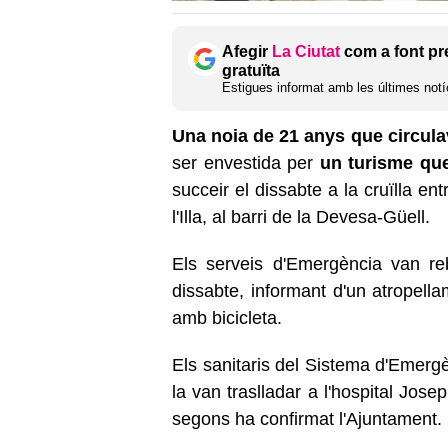
Afegir
La Ciutat
com a font pr
gratuïta
Estigues informat amb les últimes notíc
Una noia de 21 anys que circula
ser envestida per
un turisme que
succeir el dissabte a la cruïlla ent
l'Illa, al barri de la Devesa-Güell.
Els serveis d'Emergència van reb
dissabte, informant d'un atropell
amb bicicleta.
Els sanitaris del Sistema d'Emergè
la van traslladar a l'hospital Jose
segons ha confirmat l'Ajuntament.