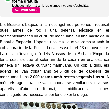
forma gratuïta
Estigues informat amb les últimes notícies d'actualitat
ACTIVAR ARA
Els Mossos d'Esquadra han detingut nou persones i requisat
dues armes de foc i una defensa elèctrica en el
desmantellament d'un cultiu de marihuana, en una masia de la
Bisbal d'Empordà. L'operatiu policial, que va comptar amb la
col·laboració de la Policia Local, es va fer el 13 de novembre.
La unitat d'investigació dels Mossos de la Bisbal d'Empordà
tenia sospites que al soterrani de la casa i en una estança
annexa s'hi estava cultivant marihuana. Un cop a dins, els
agents es van trobar amb
54,5 quilos de cabdells
de
marihuana i uns
2.000 testos amb restes vegetals i terra
. A
més, els agents també van emportar-se ventiladors, diversos
aparells d'aire condicionat, humidificadors i dues
centrifugadores, necessaris per fer créixer la droga.