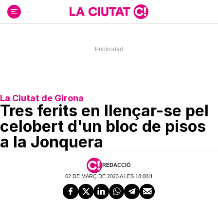
Ir
al
contenido
La Ciutat de Girona
Tres ferits en llençar-se pel
celobert d'un bloc de pisos
a la Jonquera
REDACCIÓ
02 DE MARÇ DE 2023 A LES 18:00H