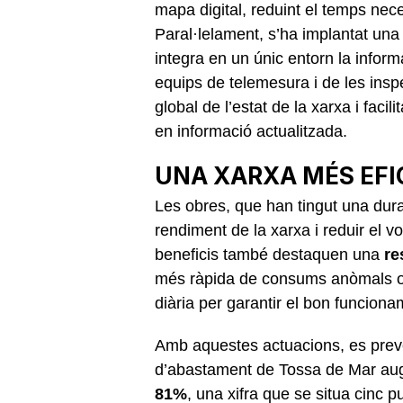
mapa digital, reduint el temps neces
Paral·lelament, s’ha implantat un
integra en un únic entorn la inform
equips de telemesura i de les insp
global de l’estat de la xarxa i fac
en informació actualitzada.
UNA XARXA MÉS EFIC
Les obres, que han tingut una du
rendiment de la xarxa i reduir el v
beneficis també destaquen una
re
més ràpida de consums anòmals o po
diària per garantir el bon funciona
Amb aquestes actuacions, es preve
d’abastament de Tossa de Mar augme
81%
, una xifra que se situa cinc 