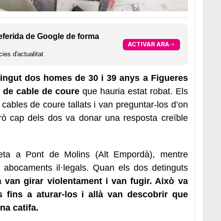
eferida de Google de forma
ACTIVAR ARA
ies d'actualitat
ingut dos homes de 30 i 39 anys a Figueres
g de cable de coure
que hauria estat robat. Els
ables de coure tallats i van preguntar-los d’on
però cap dels dos va donar una resposta creïble
neta a Pont de Molins (Alt Empordà), mentre
 abocaments il·legals. Quan els dos detinguts
ra
van girar violentament i van fugir. Això va
s fins a aturar-los i allà van descobrir que
na catifa.