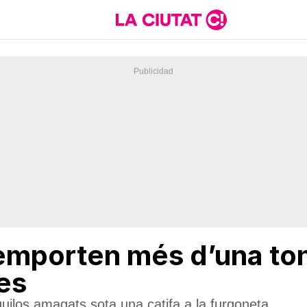
emporten més d’una to
es
quilos amagats sota una catifa a la furgoneta