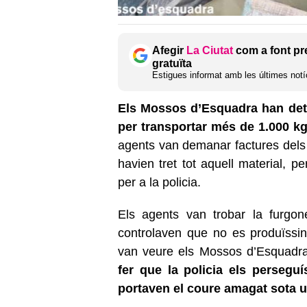
Afegir
La Ciutat
com a font pr
gratuïta
Estigues informat amb les últimes notíc
Els Mossos d’Esquadra han det
per transportar més de 1.000 k
agents van demanar factures dels c
havien tret tot aquell material, 
per a la policia.
Els agents van trobar la furgo
controlaven que no es produïssin
van veure els Mossos d’Esquad
fer que la policia els perseguí
portaven el coure amagat sota u