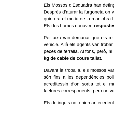
Els Mossos d’Esquadra han deting
Després d’aturar la furgoneta on v
quin era el motiu de la maniobra b
Els dos homes donaven
respostes
Per això van demanar que els mos
vehicle. Allà els agents van trobar-
peces de ferralla. Al fons, però,
hi
kg de cable de coure tallat.
Davant la troballa, els mossos 
són fins a les dependències pol
acreditessin d’on sortia tot el 
factures corresponents, però no va
Els detinguts no tenien antecedents