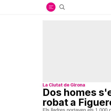
Ir
Cercar
al
contenido
La Ciutat de Girona
Dos homes s'
robat a Figuer
Els lladres portaven els 1.000 