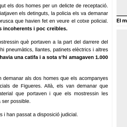
ut els dos homes per un delicte de receptació.
iatjaven els detinguts, la policia els va demanar
El m
rusca que havien fet en veure el cotxe policial.
 incoherents i poc creïbles.
tressin què portaven a la part del darrere del
hi pneumàtics, llantes, patinets elèctrics i altres
 havia una catifa i a sota s’hi amagaven 1.000
van demanar als dos homes que els acompanyes
icials de Figueres. Allà, els van demanar que
material que portaven i que els mostressin les
 ser possible.
 i han passat a disposició judicial.