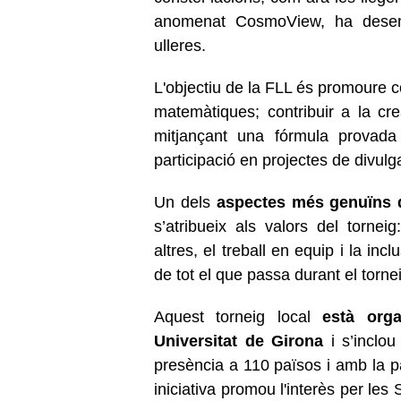
anomenat CosmoView, ha desenv
ulleres.
L'objectiu de la FLL és promoure c
matemàtiques; contribuir a la cre
mitjançant una fórmula provada 
participació en projectes de divulgac
Un dels
aspectes més genuïns 
s’atribueix als valors del tornei
altres, el treball en equip i la inc
de tot el que passa durant el torn
Aquest torneig local
està organ
Universitat de Girona
i s’inclou
presència a 110 països i amb la pa
iniciativa promou l'interès per les 