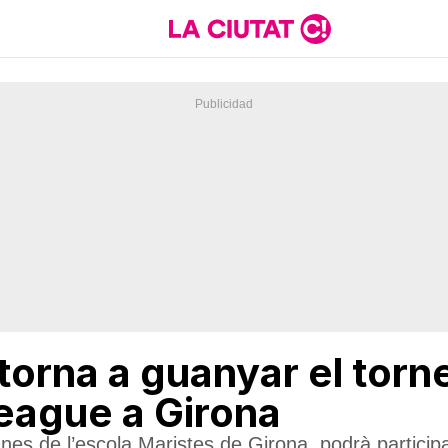
orna a guanyar el torne
eague a Girona
s de l’escola Maristes de Girona, podrà participar 