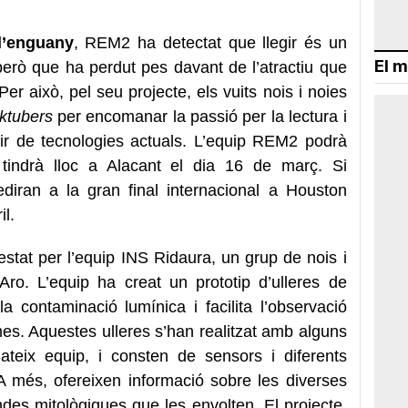
d’enguany
, REM2 ha detectat que llegir és un
El m
però que ha perdut pes davant de l’atractiu que
Per això, pel seu projecte, els vuits nois i noies
ktubers
per encomanar la passió per la lectura i
artir de tecnologies actuals. L’equip REM2 podrà
e tindrà lloc a Alacant el dia 16 de març. Si
ediran a la gran final internacional a Houston
il.
stat per l’equip INS Ridaura, un grup de nois i
ro. L’equip ha creat un prototip d’ulleres de
a contaminació lumínica i facilita l’observació
s. Aquestes ulleres s’han realitzat amb alguns
teix equip, i consten de sensors i diferents
 més, ofereixen informació sobre les diverses
ndes mitològiques que les envolten. El projecte,