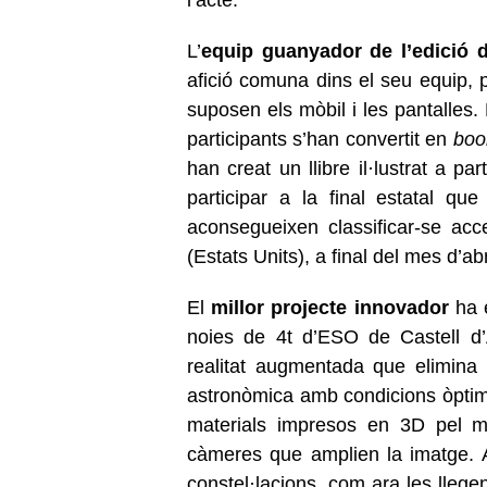
L’
equip guanyador de l’edició 
afició comuna dins el seu equip, 
suposen els mòbil i les pantalles. 
participants s’han convertit en
boo
han creat un llibre il·lustrat a p
participar a la final estatal qu
aconsegueixen classificar-se acc
(Estats Units), a final del mes d’abr
El
millor projecte innovador
ha e
noies de 4t d’ESO de Castell d’A
realitat augmentada que elimina l
astronòmica amb condicions òptime
materials impresos en 3D pel ma
càmeres que amplien la imatge. A
constel·lacions, com ara les llege