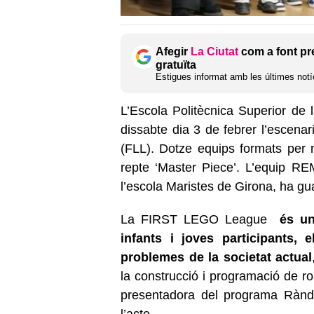
Afegir
La Ciutat
com a font pr
gratuïta
Estigues informat amb les últimes notíc
L’Escola Politècnica Superior de 
dissabte dia 3 de febrer l’escenar
(FLL). Dotze equips formats per
repte ‘Master Piece’. L’equip R
l’escola Maristes de Girona, ha gu
La FIRST LEGO League
és un 
infants i joves participants,
problemes de la societat actual
la construcció i programació de r
presentadora del programa Rànd
l’acte.