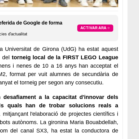
eferida de Google de forma
ACTIVAR ARA
ies d'actualitat
la Universitat de Girona (UdG) ha estat aquest
i del
torneig local de la FIRST LEGO League
 nens i nenes de 10 a 16 anys han acceptat el
EM2, format per vuit alumnes de secundària de
anyat el torneig per segon any consecutiu.
desafiament a la capacitat d'innovar dels
 els quals han de trobar solucions reals a
, mitjançant l'elaboració de projectes científics i
obots autònoms. La gironina Maria Bouabdellah,
om del canal SX3, ha estat la conductora de