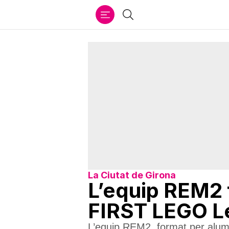
Ir
Cercar
al
contenido
La Ciutat de Girona
L’equip REM2 t
FIRST LEGO L
L’equip REM2, format per alumne