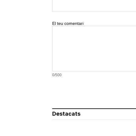
El teu comentari
0/500
Destacats