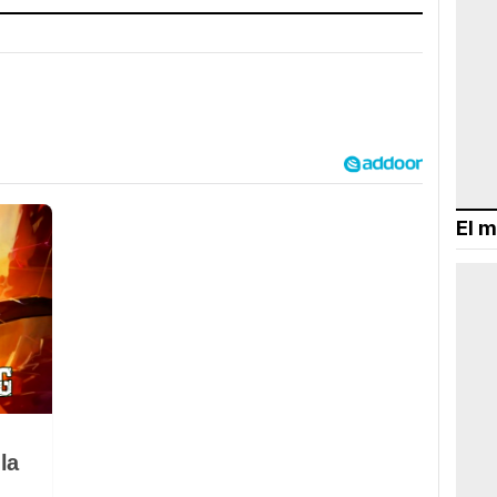
El m
la