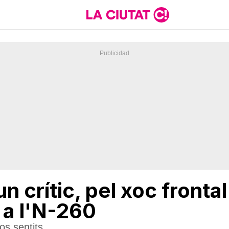
un crític, pel xoc fronta
 a l'N-260
dos sentits