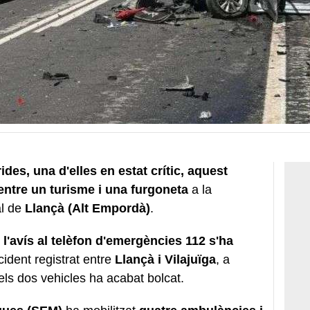
des, una d'elles en estat crític, aquest
 entre un turisme i una furgoneta
a la
al de
Llançà (Alt Empordà)
.
,
l'avís al telèfon d'emergències 112 s'ha
ident registrat entre
Llançà i Vilajuïga
, a
els dos vehicles ha acabat bolcat.