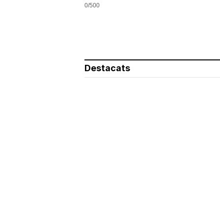
0/500
Destacats