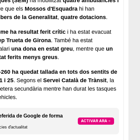
ques (SEM)
ha mobilitzat
quatre ambulàncies i
re que els
Mossos d'Esquadra
hi han
ers de la Generalitat
,
quatre dotacions
.
me ha resultat ferit crític
i ha estat evacuat
ep Trueta de Girona
. També ha estat
alari
una dona en estat greu
, mentre que
un
tat ferits menys greus
.
-260 ha quedat tallada en tots dos sentits de
1 i 25
. Segons el
Servei Català de Trànsit
, la
rretera secundària mentre han durat les tasques
ehicles.
eferida de Google de forma
ACTIVAR ARA
ies d'actualitat