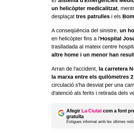
El
Sistema d'Emergències Mèdi
un helicòpter medicalitzat
, ment
desplaçat
tres patrulles
i els
Bomb
A conseqüència del sinistre,
un ho
en helicòpter fins a l'
Hospital Jos
traslladada al mateix centre hospit
altre home i un menor han resul
Arran de l'accident,
la carretera N
la marxa entre els quilòmetres 2
circulació s'ha desviat per una ca
d'atenció als ferits i retirada dels v
Afegir
La Ciutat
com a font pr
gratuïta
Estigues informat amb les últimes notíc