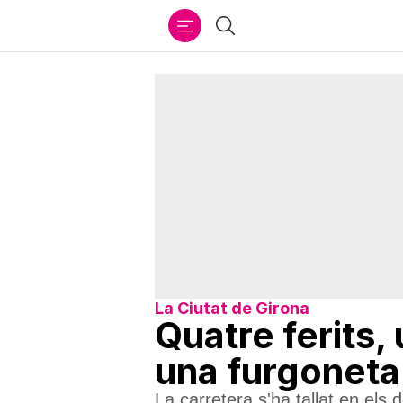
Ir
Cercar
al
contenido
La Ciutat de Girona
Quatre ferits, 
una furgoneta
La carretera s'ha tallat en els 