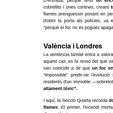
D'entrada, perquè amb
un enc
cobrellits i unes cortines, creant
t
flames prenguessin posant en per
d'obrir la porta als policies, va
“perquè el foc no es pogués apagar
València i Londres
La sentència també entra a valorar 
aquest cas, es fa ressò del què va
van coincidir a dir que
un foc en
“impossible” predir-ne l'evoluci
residents d'un immoble —sobretot
altament tòxic”.
I aquí, la Secció Quarta recorda
d
flames
. El primer, l'incendi morta