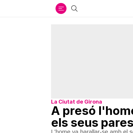
Ir
Cercar
al
contenido
La Ciutat de Girona
A presó l'home
els seus pares
L'home va barallar-se amb el se