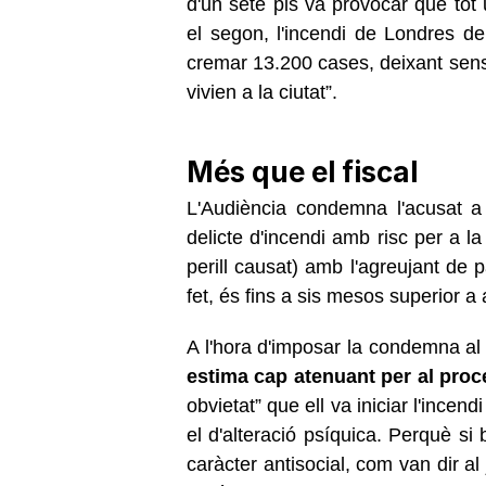
d'un setè pis va provocar que tot
el segon, l'incendi de Londres del
cremar 13.200 cases, deixant sen
vivien a la ciutat”.
Més que el fiscal
L'Audiència condemna l'acusat a
delicte d'incendi amb risc per a l
perill causat) amb l'agreujant de 
fet, és fins a sis mesos superior a a
A l'hora d'imposar la condemna al
estima cap atenuant per al proc
obvietat” que ell va iniciar l'ince
el d'alteració psíquica. Perquè si 
caràcter antisocial, com van dir a