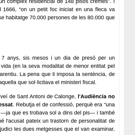
 un complex residencial de 148 pisos cremés”. I
 1666, “on un petit foc iniciat en una fleca va
se habitatge 70.000 persones de les 80.000 que
 7 anys, sis mesos i un dia de presó per un
a vida (en la seva modalitat de menor entitat pel
parentiu. La pena que li imposa la sentència, de
quella que sol·licitava el ministeri fiscal.
 veí de Sant Antoni de Calonge,
l'Audiència no
essat
. Rebutja el de confessió, perquè era “una
ndi —ja que es trobava sol a dins del pis— i també
bé l'acusat pateix un trastorn de personalitat de
l judici les dues metgesses que el van examinar,