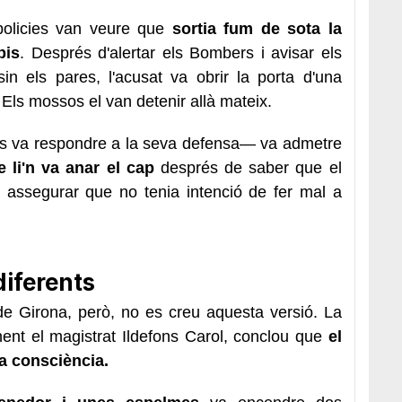
policies van veure que
sortia fum de sota la
pis
. Després d'alertar els Bombers i avisar els
in els pares, l'acusat va obrir la porta d'una
 Els mossos el van detenir allà mateix.
és va respondre a la seva defensa— va admetre
e li'n va anar el cap
després de saber que el
a assegurar que no tenia intenció de fer mal a
diferents
de Girona, però, no es creu aquesta versió. La
nent el magistrat Ildefons Carol, conclou que
el
 a consciència.