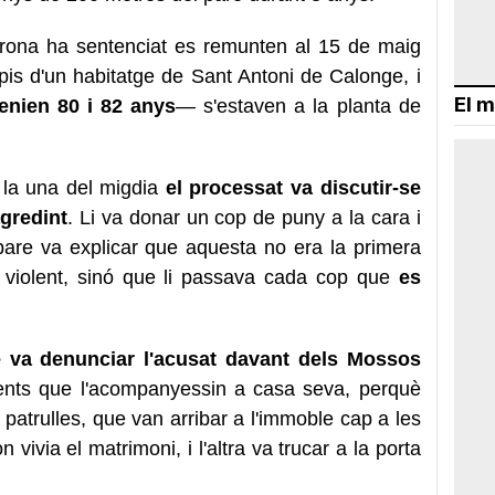
Girona ha sentenciat es remunten al 15 de maig
 pis d'un habitatge de Sant Antoni de Calonge, i
El m
tenien 80 i 82 anys
— s'estaven a la planta de
 la una del migdia
el processat va discutir-se
agredint
. Li va donar un cop de puny a la cara i
el pare va explicar que aquesta no era la primera
 violent, sinó que li passava cada cop que
es
e va denunciar l'acusat davant dels Mossos
nts que l'acompanyessin a casa seva, perquè
patrulles, que van arribar a l'immoble cap a les
n vivia el matrimoni, i l'altra va trucar a la porta