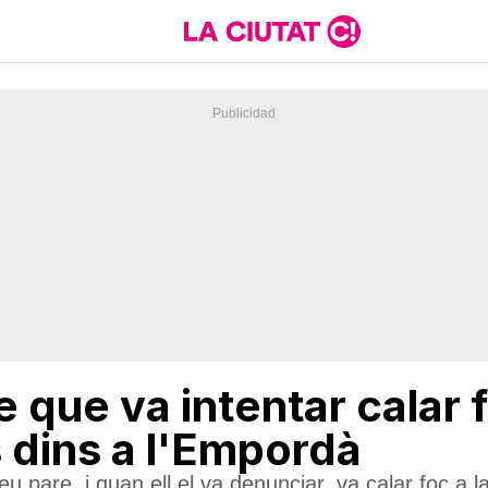
 que va intentar calar
 dins a l'Empordà
u pare, i quan ell el va denunciar, va calar foc a 