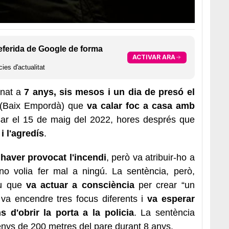
eferida de Google de forma
ACTIVAR ARA
ies d'actualitat
nat a
7 anys, sis mesos i un dia de presó el
(Baix Empordà) que
va calar foc a casa amb
ssar el 15 de maig del 2022, hores després que
i l'agredís
.
haver provocat l'incendi
, però va atribuir-ho a
o volia fer mal a ningú. La sentència, però,
ou que
va actuar a consciència
per crear “un
uè va encendre tres focus diferents i
va esperar
 d'obrir la porta a la policia
. La sentència
enys de 200 metres del pare durant 8 anys.