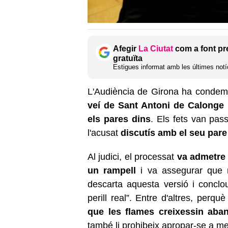
Afegir
La Ciutat
com a font pr
gratuïta
Estigues informat amb les últimes notíc
L'Audiència de Girona ha condem
veí de Sant Antoni de Calonge
els pares dins
. Els fets van pa
l'acusat
discutís amb el seu pare 
Al judici, el processat
va admetre 
un rampell
i va assegurar que n
descarta aquesta versió i concl
perill real”. Entre d'altres, perq
que les flames creixessin abans
també li prohibeix apropar-se a m