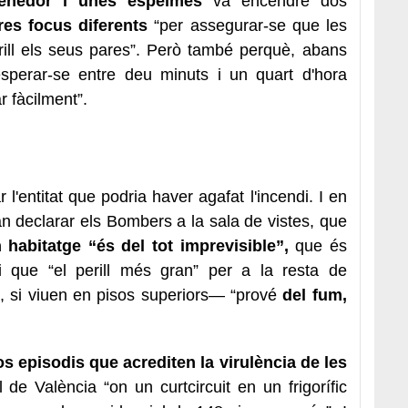
enedor i unes espelmes
va encendre dos
res focus diferents
“per assegurar-se que les
ill els seus pares”. Però també perquè, abans
 esperar-se entre deu minuts i un quart d'hora
 fàcilment”.
l'entitat que podria haver agafat l'incendi. I en
n declarar els Bombers a la sala de vistes, que
 habitatge “és del tot imprevisible”,
que és
ó i que “el perill més gran” per a la resta de
, si viuen en pisos superiors— “prové
del fum,
os episodis que acrediten la virulència de les
l de València “on un curtcircuit en un frigorífic