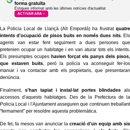
forma gratuïta
Estigues informat amb les últimes notícies d'actualitat
ACTIVAR ARA
La Policia Local de Llançà (Alt Empordà) ha frustrat
quatre
intents d'ocupació de pisos buits en només dues nits
. Els
agents van estar fent seguiment a dues persones que
pretenien ocupar un habitatge i en van aturar tots els intents.
Els presumptes ocupes
havien forçat els panys dels pisos,
que estaven buits
, però la policia va aconseguir fer-los
marxar i va contactar amb els propietaris, que presentaran
denúncia.
Finalment,
s'han tapiat i instal·lat portes blindades
als
accessos d'aquests habitatges. Des de la Prefectura de la
Policia Local i l'Ajuntament asseguren que continuen treballant
“fermament” per resoldre aquesta problemàtica.
De fet, fa mesos van anunciar la
creació d'un equip amb sis