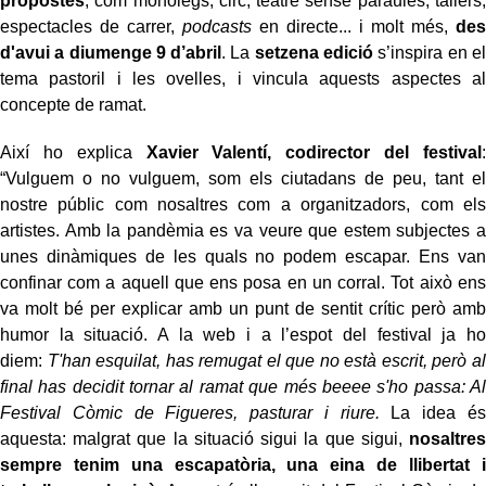
propostes
, com monòlegs, circ, teatre sense paraules, tallers,
espectacles de carrer,
podcasts
en directe... i molt més,
des
d'avui a diumenge 9 d’abril
. La
setzena edició
s’inspira en el
tema pastoril i les ovelles, i vincula aquests aspectes al
concepte de ramat.
Així ho explica
Xavier Valentí, codirector del festival
:
“Vulguem o no vulguem, som els ciutadans de peu, tant el
nostre públic com nosaltres com a organitzadors, com els
artistes. Amb la pandèmia es va veure que estem subjectes a
unes dinàmiques de les quals no podem escapar. Ens van
confinar com a aquell que ens posa en un corral. Tot això ens
va molt bé per explicar amb un punt de sentit crític però amb
humor la situació. A la web i a l’espot del festival ja ho
diem:
T'han esquilat, has remugat el que no està escrit, però al
final has decidit tornar al ramat que més beeee s'ho passa: Al
Festival Còmic de Figueres, pasturar i riure.
La idea és
aquesta: malgrat que la situació sigui la que sigui,
nosaltres
sempre tenim una escapatòria, una eina de llibertat i