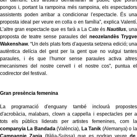
pongos i, portant la rampoina més rampoina, els espectadors
assistents poden arribar a condicionar l'espectacle. És una
proposta ideal per veure en colla o en família”, explica Valentí.
L’altre gran espectacle que es farà a La Cate és
Nautilus
, una
proposta de teatre sense paraules del
neozelandès Trygve
Wakenshaw
. “Un dels plats forts d'aquesta setzena edició; una
autèntica delícia del gest per la gent que no vulgui tantes
paraules, i és que l'humor sense paraules activa altres
mecanismes del nostre cervell i el nostre cos”, puntua el
codirector del festival.
Gran presència femenina
La programació d'enguany també inclourà propostes
d'acrobàcia, malabars, clown a cappella i espectacles per a
tots els públics liderats per artistes femenines, com la
companyia La Bandada
(València),
La Tanik
(Alemanya) o la
Campagnie Zania
(Itàlia-Suïssa) que es podran veure
de