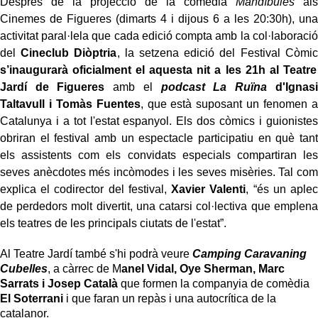
Després de la projecció de la comèdia
Mandíbules
als
Cinemes de Figueres (dimarts 4 i dijous 6 a les 20:30h), una
activitat paral·lela que cada edició compta amb la col·laboració
del
Cineclub Diòptria
, la setzena edició del Festival Còmic
s’inaugurarà oficialment el aquesta nit a les 21h al Teatre
Jardí de Figueres
amb el
podcast
La Ruïna
d'Ignasi
Taltavull i Tomàs Fuentes
, que està suposant un fenomen a
Catalunya i a tot l'estat espanyol. Els dos còmics i guionistes
obriran el festival amb un espectacle participatiu en què tant
els assistents com els convidats especials compartiran les
seves anècdotes més incòmodes i les seves misèries. Tal com
explica el codirector del festival,
Xavier Valenti
, “és un aplec
de perdedors molt divertit, una catarsi col·lectiva que emplena
els teatres de les principals ciutats de l'estat”.
Al Teatre Jardí també s'hi podrà veure
Camping Caravaning
Cubelles
, a càrrec de M
anel Vidal, Oye Sherman, Marc
Sarrats i Josep Català
que formen la companyia de comèdia
El Soterrani
i que faran un repàs i una autocrítica de la
catalanor.