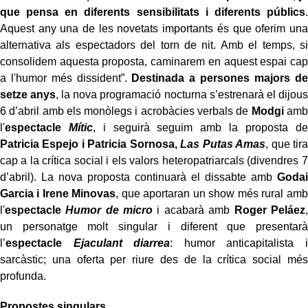
que pensa en diferents sensibilitats i diferents públics
.
Aquest any una de les novetats importants és que oferim una
alternativa als espectadors del torn de nit. Amb el temps, si
consolidem aquesta proposta, caminarem en aquest espai cap
a l'humor més dissident”.
Destinada a persones majors de
setze anys
, la nova programació nocturna s’estrenarà el dijous
6 d’abril amb els monòlegs i acrobàcies verbals de
Modgi
amb
l'
espectacle
Mític
, i seguirà seguim amb la proposta de
Patricia Espejo i Patricia Sornosa,
Las Putas Amas
, que tira
cap a la crítica social i els valors heteropatriarcals (divendres 7
d’abril). La nova proposta continuarà el dissabte amb
Godai
Garcia i Irene Minovas
, que aportaran un show més rural amb
l'
espectacle
Humor de micro
i acabarà amb
Roger Peláez
,
un personatge molt singular i diferent que presentarà
l’
espectacle
Ejaculant diarrea
: humor anticapitalista i
sarcàstic; una oferta per riure des de la crítica social més
profunda.
Propostes singulars