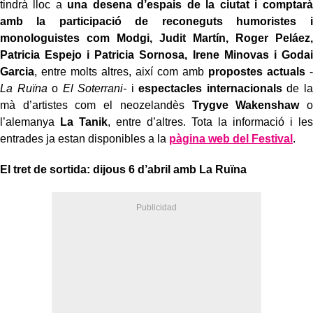
tindrà lloc a
una desena d’espais de la ciutat i comptarà
amb la participació de reconeguts humoristes i
monologuistes com Modgi, Judit Martín, Roger Peláez,
Patricia Espejo i Patricia Sornosa, Irene Minovas i Godai
Garcia
, entre molts altres, així com amb
propostes actuals
-
La Ruïna
o
El Soterrani-
i
espectacles internacionals
de l
mà d’artistes com el neozelandès
Trygve Wakenshaw
o
l’alemanya
La Tanik
, entre d’altres. Tota la informació i les
entrades ja estan disponibles a la
pàgina web del Festival
.
El tret de sortida: dijous 6 d’abril amb La Ruïna