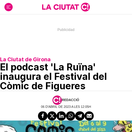
Ir
al
contenido
La Ciutat de Girona
El podcast 'La Ruïna'
inaugura el Festival del
Còmic de Figueres
REDACCIÓ
06 D'ABRIL DE 2023 A LES 12:05H