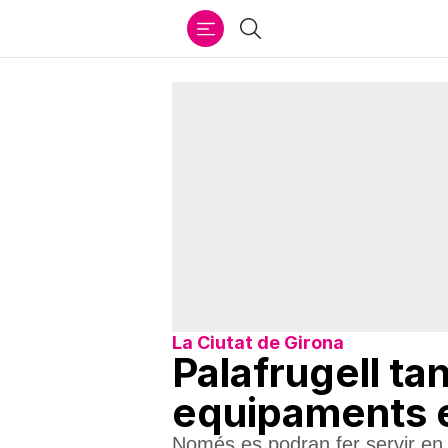
Ir
Cercar
al
contenido
La Ciutat de Girona
Palafrugell ta
equipaments 
Només es podran fer servir en 