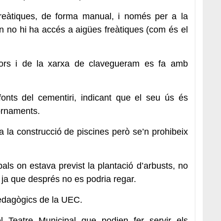
reàtiques, de forma manual, i només per a la
n no hi ha accés a aigües freàtiques (com és el
idors i de la xarxa de clavegueram es fa amb
 fonts del cementiri, indicant que el seu ús és
ornaments.
a la construcció de piscines però se’n prohibeix
als on estava previst la plantació d’arbusts, no
 ja que després no es podria regar.
pedagògics de la UEC.
 Teatre Municipal que podien fer servir els