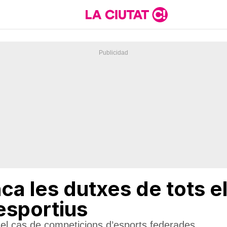
nca les dutxes de tots e
esportius
el cas de competicions d’esports federades