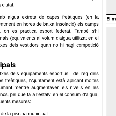
 ciutat.
mb aigua extreta de capes freàtiques (en la
El m
rentment en hores de baixa insolació) els camps
 on es practica esport federat. També s'hi
als (equivalents al volum d'aigua utilitzat en el
xes dels vestidors quan no hi hagi competició
ipals
xes dels equipaments esportius i del reg dels
 freàtiques, l’Ajuntament està aplicant moltes
umant mentre augmentaven els nivells en les
oncs, pel que fa a l’estalvi en el consum d’aigua,
güents mesures:
de la piscina municipal.