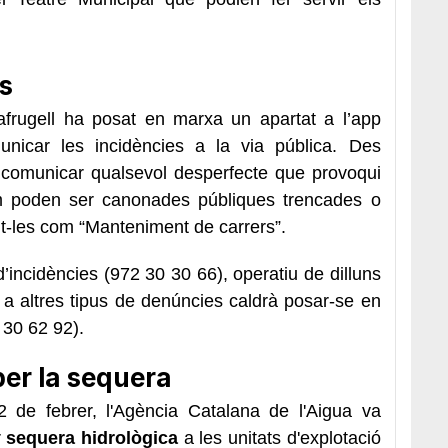
s
afrugell ha posat en marxa un apartat a l’app
icar les incidències a la via pública. Des
 comunicar qualsevol desperfecte que provoqui
m poden ser canonades públiques trencades o
nt-les com “Manteniment de carrers”.
d’incidències (972 30 30 66), operatiu de dilluns
 a altres tipus de denúncies caldrà posar-se en
 30 62 92).
per la sequera
2 de febrer, l'Agència Catalana de l'Aigua va
r
sequera hidrològica
a les unitats d'explotació