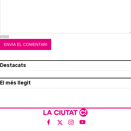
0/500
Destacats
El més llegit