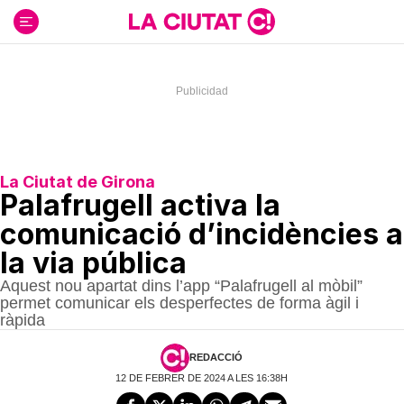
Ir
al
contenido
La Ciutat de Girona
Palafrugell activa la
comunicació d’incidències a
la via pública
Aquest nou apartat dins l’app “Palafrugell al mòbil”
permet comunicar els desperfectes de forma àgil i
ràpida
REDACCIÓ
12 DE FEBRER DE 2024 A LES 16:38H