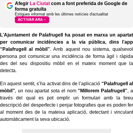
Afegir
La Ciutat
com a font preferida de Google de
forma gratuïta
Estigues informat amb les últimes notícies d'actualitat
ACTIVAR ARA
L’Ajuntament de Palafrugell ha posat en marxa un apartat
per comunicar incidències a la via pública, dins l’app
“Palafrugell al mòbil”
. Amb aquest nou sistema, qualsevol
persona pot comunicar una incidència de forma àgil i ràpida
des del seu dispositiu mòbil en el mateix moment que la
detecta.
En aquest sentit, s’ha activat dins de l’aplicació
“Palafrugell al
mòbil”
, un nou apartat sota el nom
“Millorem Palafrugell”
, a
través del qual es pot omplir un formulari amb la breu
descripció del desperfecte i penjar fotografies que es poden fer
al moment des de la mateixa aplicació, detectant i vinculant
automàticament la seva ubicació.