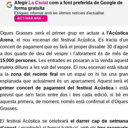
Afegir
La Ciutat
com a font preferida de Google de
forma gratuïta
Estigues informat amb les últimes notícies d'actualitat
ACTIVAR ARA
Oques Grasses serà el primer grup en actuar a
l'Acústica
Arena
, el nou escenari del festival Acústica. Es tracta d'un
concert de pagament que es farà el proper dissabte 30 d'agost
a dos quarts de deu del vespre i l'aforament és de més de
15.000 persones
. Les entrades es posaran a la venda aquest
mateix dilluns a les vuit del vespre. El nou escenari està situat
a la
zona del recinte firal
en un espai on hi ha una gran
esplanada que actualment és un aparcament. Aquest serà el
primer concert de pagament del festival Acústica
i està
previst que se'n facin entre dos i tres cada edició, si bé en
aquesta primera, de moment, només està confirmat el d'Oques
Grasses.
El festival Acústica se celebrarà
el darrer cap de setmana
d’agost
, i mantindrà el format habitual, amb els
tres escenaris