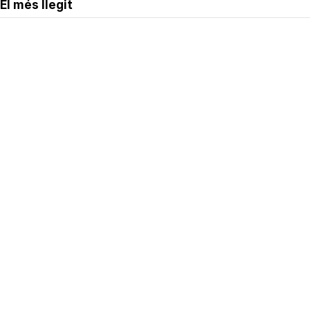
El més llegit
Avís legal
Política de privacitat
Política de cookies
Qui som
Contacte
Xarxes socials
Amb col·laboració de: