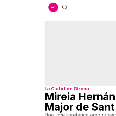
Ir
Cercar
al
contenido
La Ciutat de Girona
Mireia Hernán
Major de Sant
Una jove lloretenca amb projecc