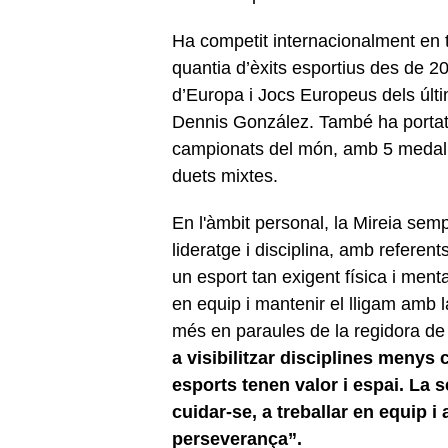
Ha competit internacionalment en 
quantia d’èxits esportius des de 2
d’Europa i Jocs Europeus dels últi
Dennis González. També ha portat 
campionats del món, amb 5 medalles
duets mixtes.
En l'àmbit personal, la Mireia semp
lideratge i disciplina, amb refer
un esport tan exigent física i ment
en equip i mantenir el lligam amb l
més en paraules de la regidora d
a visibilitzar disciplines menys 
esports tenen valor i espai. La s
cuidar-se, a treballar en equip i
perseverança”.