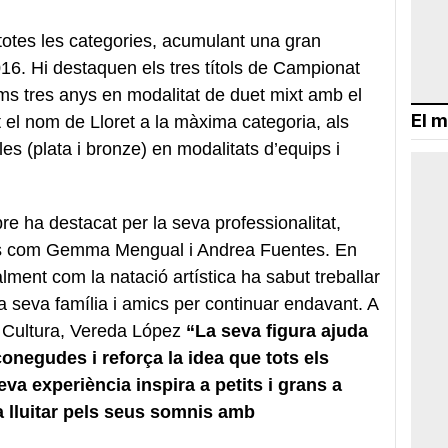
totes les categories, acumulant una gran
016. Hi destaquen els tres títols de Campionat
ms tres anys en modalitat de duet mixt amb el
El m
el nom de Lloret a la màxima categoria, als
 (plata i bronze) en modalitats d’equips i
re ha destacat per la seva professionalitat,
ents com Gemma Mengual i Andrea Fuentes. En
alment com la natació artística ha sabut treballar
a seva família i amics per continuar endavant. A
e Cultura, Vereda López
“La seva figura ajuda
conegudes i reforça la idea que tots els
eva experiència inspira a petits i grans a
 a lluitar pels seus somnis amb