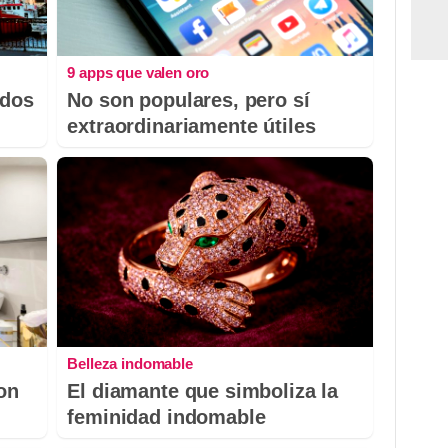
9 apps que valen oro
odos
No son populares, pero sí
extraordinariamente útiles
Belleza indomable
con
El diamante que simboliza la
feminidad indomable