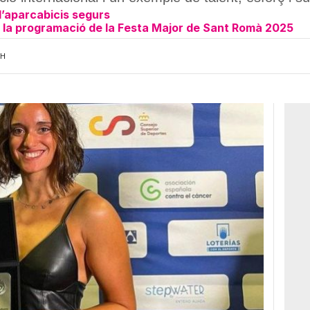
d’aparcabicis segurs
 i la programació de la Festa Major de Sant Romà 2025
3H