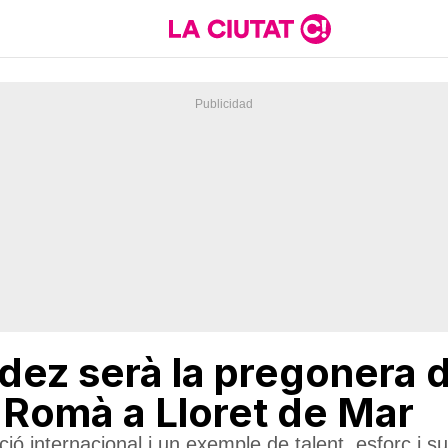
dez serà la pregonera d
 Romà a Lloret de Mar
ió internacional i un exemple de talent, esforç i s