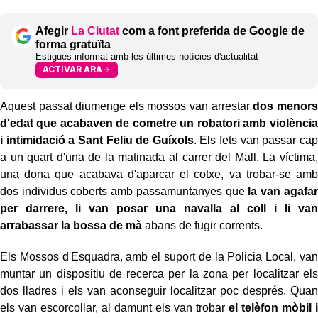
Afegir
La Ciutat
com a font preferida de Google de
forma gratuïta
Estigues informat amb les últimes notícies d'actualitat
ACTIVAR ARA
Aquest passat diumenge els mossos van arrestar
dos menors
d'edat que acabaven de cometre un robatori amb violència
i intimidació a Sant Feliu de Guíxols
. Els fets van passar cap
a un quart d'una de la matinada al carrer del Mall. La víctima,
una dona que acabava d'aparcar el cotxe, va trobar-se amb
dos individus coberts amb passamuntanyes que
la van agafar
per darrere, li van posar una navalla al coll i li van
arrabassar la bossa de mà
abans de fugir corrents.
Els Mossos d'Esquadra, amb el suport de la Policia Local, van
muntar un dispositiu de recerca per la zona per localitzar els
dos lladres i els van aconseguir localitzar poc després. Quan
els van escorcollar, al damunt els van trobar
el telèfon mòbil i