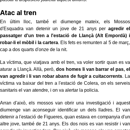
Atac al tren
En últim lloc, també el diumenge mateix, els Mossos
d'Esquadra van detenir un jove de 21 anys per
agredir el
passatger d'un tren a l'estació de Llançà (Alt Empordà) i
robar-li el mòbil i la cartera
. Els fets es remunten al 5 de març,
cap a dos quarts d'onze de la nit.
La víctima, que viatjava amb el tren, va voler sortir quan es va
aturar a Llançà. Allà, però,
dos homes li van barrar el pas, el
van agredir i li van robar abans de fugir a cuitacorrents
. La
víctima va baixar del tren a l'estació de Colera, on els serveis
sanitaris el van atendre, i on va alertar la policia.
Arran d'això, els mossos van obrir una investigació i aquest
diumenge van aconseguir identificar un dels lladres. El van
detenir a l'estació de Figueres, quan estava en companyia d'un
altre jove, també de 21 anys. Els dos nois es van resistir i van