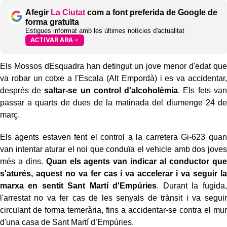
Afegir
La Ciutat
com a font preferida de Google de
forma gratuïta
Estigues informat amb les últimes notícies d'actualitat
ACTIVAR ARA
Els Mossos dEsquadra han detingut un jove menor d'edat que
va robar un cotxe a l'Escala (Alt Empordà) i es va accidentar,
després de
saltar-se un control d'alcoholèmia
. Els fets van
passar a quarts de dues de la matinada del diumenge 24 de
març.
Els agents estaven fent el control a la carretera Gi-623 quan
van intentar aturar el noi que conduïa el vehicle amb dos joves
més a dins.
Quan els agents van indicar al conductor que
s'aturés, aquest no va fer cas i va accelerar i va seguir la
marxa en sentit Sant Martí d'Empúries
. Durant la fugida,
l'arrestat no va fer cas de les senyals de trànsit i va seguir
circulant de forma temerària, fins a accidentar-se contra el mur
d'una casa de Sant Martí d’Empúries.