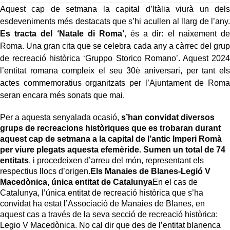
Aquest cap de setmana la capital d’Itàlia viurà un dels
esdeveniments més destacats que s’hi acullen al llarg de l’any.
Es tracta del ‘Natale di Roma’
, és a dir: el naixement de
Roma. Una gran cita que se celebra cada any a càrrec del grup
de recreació històrica ‘Gruppo Storico Romano’. Aquest 2024
l’entitat romana compleix el seu 30è aniversari, per tant els
actes commemoratius organitzats per l’Ajuntament de Roma
seran encara més sonats que mai.
Per a aquesta senyalada ocasió,
s’han convidat diversos
grups de recreacions històriques que es trobaran durant
aquest cap de setmana a la capital de l’antic Imperi Romà
per viure plegats aquesta efemèride. Sumen un total de 74
entitats
, i procedeixen d’arreu del món, representant els
respectius llocs d’origen.
Els Manaies de Blanes-Legió V
Macedònica, única entitat de Catalunya
En el cas de
Catalunya, l’única entitat de recreació històrica que s’ha
convidat ha estat l’Associació de Manaies de Blanes, en
aquest cas a través de la seva secció de recreació històrica:
Legio V Macedònica. No cal dir que des de l’entitat blanenca