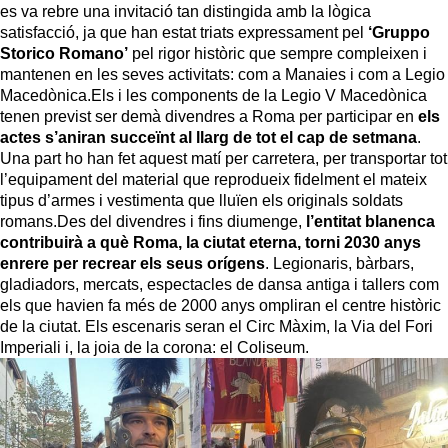
es va rebre una invitació tan distingida amb la lògica
satisfacció, ja que han estat triats expressament pel
‘Gruppo
Storico Romano’
pel rigor històric que sempre compleixen i
mantenen en les seves activitats: com a Manaies i com a Legio
Macedònica.Els i les components de la Legio V Macedònica
tenen previst ser demà divendres a Roma per participar en
els
actes s’aniran succeïnt al llarg de tot el cap de setmana
.
Una part ho han fet aquest matí per carretera, per transportar tot
l’equipament del material que reprodueix fidelment el mateix
tipus d’armes i vestimenta que lluïen els originals soldats
romans.Des del divendres i fins diumenge,
l’entitat blanenca
contribuirà a què Roma, la ciutat eterna, torni 2030 anys
enrere per recrear els seus orígens
. Legionaris, bàrbars,
gladiadors, mercats, espectacles de dansa antiga i tallers com
els que havien fa més de 2000 anys ompliran el centre històric
de la ciutat. Els escenaris seran el Circ Màxim, la Via del Fori
Imperiali i, la joia de la corona: el Coliseum.