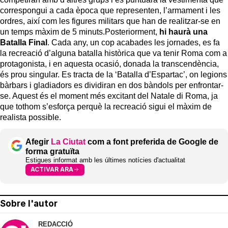
correspongui a cada època que representen, l’armament i les
ordres, així com les figures militars que han de realitzar-se en
un temps màxim de 5 minuts.Posteriorment,
hi haurà una
Batalla Final
. Cada any, un cop acabades les jornades, es fa
la recreació d’alguna batalla històrica que va tenir Roma com a
protagonista, i en aquesta ocasió, donada la transcendència,
és prou singular. Es tracta de la ‘Batalla d’Espartac’, on legions
bàrbars i gladiadors es dividiran en dos bàndols per enfrontar-
se. Aquest és el moment més excitant del Natale di Roma, ja
que tothom s’esforça perquè la recreació sigui el màxim de
realista possible.
Afegir
La Ciutat
com a font preferida de Google de
forma gratuïta
Estigues informat amb les últimes notícies d'actualitat
ACTIVAR ARA
Sobre l'autor
REDACCIÓ