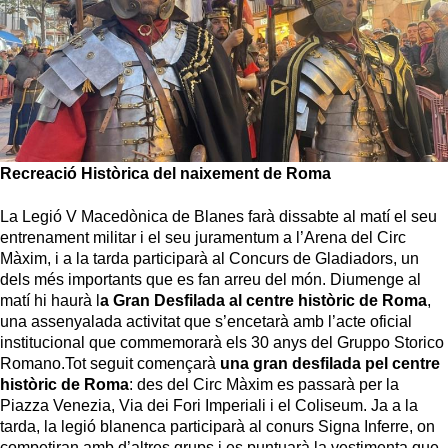
Recreació Històrica del naixement de Roma
La Legió V Macedònica de Blanes farà dissabte al matí el seu
entrenament militar i el seu juramentum a l’Arena del Circ
Màxim, i a la tarda participarà al Concurs de Gladiadors, un
dels més importants que es fan arreu del món. Diumenge al
matí hi haurà l
a Gran Desfilada al centre històric de Roma
,
una assenyalada activitat que s’encetarà amb l’acte oficial
institucional que commemorarà els 30 anys del Gruppo Storico
Romano.Tot seguit començarà
una gran desfilada pel centre
històric de Roma
: des del Circ Màxim es passarà per la
Piazza Venezia, Via dei Fori Imperiali i el Coliseum. Ja a la
tarda, la legió blanenca participarà al conurs Signa Inferre, on
competiran amb d’altres grups i es puntuarà la vestimenta que