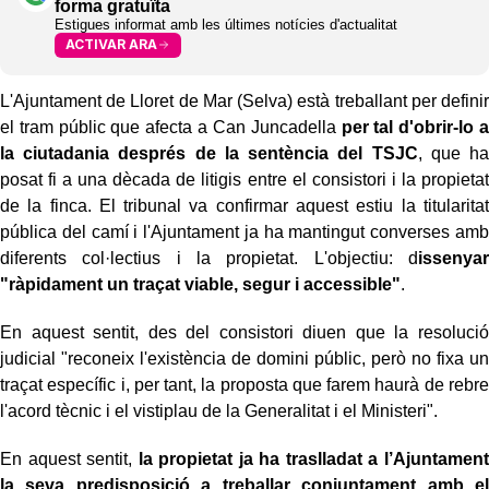
forma gratuïta
Estigues informat amb les últimes notícies d'actualitat
ACTIVAR ARA
L'Ajuntament de Lloret de Mar (Selva) està treballant per definir
el tram públic que afecta a Can Juncadella
per tal d'obrir-lo a
la ciutadania després de la sentència del TSJC
, que ha
posat fi a una dècada de litigis entre el consistori i la propietat
de la finca. El tribunal va confirmar aquest estiu la titularitat
pública del camí i l'Ajuntament ja ha mantingut converses amb
diferents col·lectius i la propietat. L'objectiu: d
issenyar
"ràpidament un traçat viable, segur i accessible"
.
En aquest sentit, des del consistori diuen que la resolució
judicial "reconeix l'existència de domini públic, però no fixa un
traçat específic i, per tant, la proposta que farem haurà de rebre
l'acord tècnic i el vistiplau de la Generalitat i el Ministeri".
En aquest sentit,
la propietat ja ha traslladat a l’Ajuntament
la seva predisposició a treballar conjuntament amb el