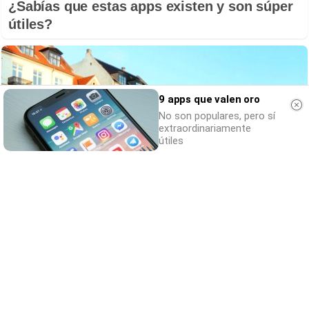
¿Sabías que estas apps existen y son súper
útiles?
9 apps que valen oro
No son populares, pero sí
extraordinariamente
útiles
¿De verdad hacen esto?
Costumbres que rompen todos los
esquemas