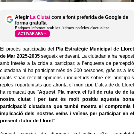
Afegir
La Ciutat
com a font preferida de Google de
forma gratuïta
Estigues informat amb les últimes notícies d'actualitat
ACTIVAR ARA
El procés participatiu del
Pla Estratègic Municipal de Lloret
de Mar 2025-2035
segueix endavant. La ciutadania ha respost
amb interès a la crida a participar: a l’enquesta de percepció
ciutadana hi ha participat més de 300 persones, gràcies a les
quals s’han recollit opinions i inquietuds sobre els principals
reptes i oportunitats que afronta el municipi. L’alcalde de Lloret
ha remarcat que “
Aquest Pla marca el full de ruta de de la
nostra ciutat i per tant és molt positiu aquesta bona
participació ciutadana que també mostra el compromís i
implicació dels nostres veïns i veïnes per participar en el
present i futur de Lloret”.
Aquest exercici de diagnosi col·lectiva s’ha completat