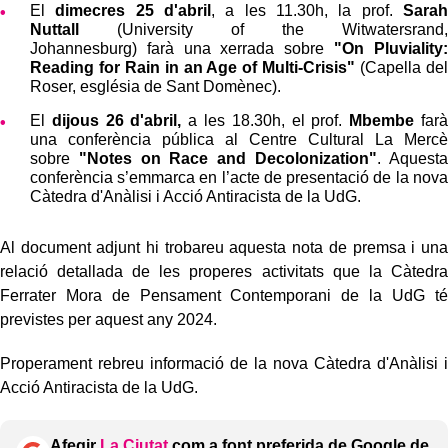
El
dimecres 25 d'abril
, a les 11.30h, la prof.
Sarah
Nuttall
(University of the Witwatersrand,
Johannesburg) farà una xerrada sobre
"On Pluviality:
Reading for Rain in an Age of Multi-Crisis"
(Capella del
Roser, església de Sant Domènec).
El
dijous 26 d'abril,
a les 18.30h, el prof.
Mbembe
farà
una conferència pública al Centre Cultural La Mercè
sobre
"Notes on Race and Decolonization"
. Aquesta
conferència s’emmarca en l’acte de presentació de la nova
Càtedra d'Anàlisi i Acció Antiracista de la UdG.
Al document adjunt hi trobareu aquesta nota de premsa i una
relació detallada de les properes activitats que la Càtedra
Ferrater Mora de Pensament Contemporani de la UdG té
previstes per aquest any 2024.
Properament rebreu informació de la nova Càtedra d'Anàlisi i
Acció Antiracista de la UdG.
Afegir
La Ciutat
com a font preferida de Google de