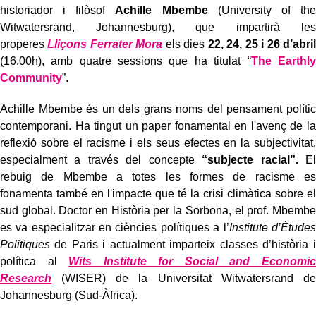
historiador i filòsof
Achille Mbembe
(University of the
Witwatersrand, Johannesburg), que impartirà les
properes
Lliçons Ferrater Mora
els dies
22, 24, 25 i 26 d’abril
(16.00h), amb quatre sessions que ha titulat “
The Earthly
Community
”.
Achille Mbembe és un dels grans noms del pensament polític
contemporani. Ha tingut un paper fonamental en l'avenç de la
reflexió sobre el racisme i els seus efectes en la subjectivitat,
especialment a través del concepte
“subjecte racial”.
El
rebuig de Mbembe a totes les formes de racisme es
fonamenta també en l'impacte que té la crisi climàtica sobre el
sud global. Doctor en Història per la Sorbona, el prof. Mbembe
es va especialitzar en ciències polítiques a l’
Institute d’Études
Politiques
de Paris i actualment imparteix classes d’història i
política al
Wits Institute for Social and Economic
Research
(WISER) de la Universitat Witwatersrand de
Johannesburg (Sud-Àfrica).