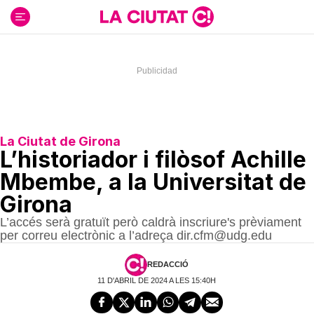
Ir
al
contenido
La Ciutat de Girona
L’historiador i filòsof Achille
Mbembe, a la Universitat de
Girona
L’accés serà gratuït però caldrà inscriure's prèviament
per correu electrònic a l’adreça dir.cfm@udg.edu
REDACCIÓ
11 D'ABRIL DE 2024 A LES 15:40H