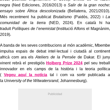
negra
(Ned Ediciones, 2016/2013) o
Salir de la gran noche:
ensayo sobre África descolonizada
(Bellaterra, 2021/2010).
Més recentment ha publicat
Brutalismo
(Paidós, 2022) i
La
comunidad de la tierra
(NED, 2024). En català hi ha
traduït
Polítiques de l’enemistat
(Institució Alfons el Magnànim,
2019).
A banda de les seves contribucions al món acadèmic, Mbembe
impulsa espais de debat intel·lectual i ciutadà al continent
africà com ara els
Ateliers de la Pensée
de Dakar. El juny
vinent rebrà el prestigiós
Holberg Prize 2024
pel seu treball
innovador en els camps de la història i la teoria política
(
Vegeu aquí la notícia
tal i com va sortir publicada a
la
University of the Witwatersrand
, Johannesburg).