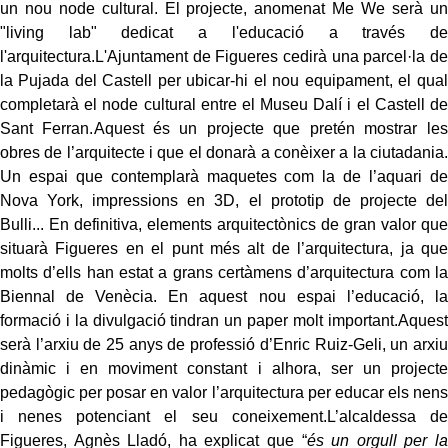
un nou node cultural. El projecte, anomenat Me We serà un
"living lab" dedicat a l'educació a través de
l'arquitectura.
L'Ajuntament de Figueres cedirà una parcel·la de
la Pujada del Castell per ubicar-hi el nou equipament, el qual
completarà el node cultural entre el Museu Dalí i el Castell de
Sant Ferran.
Aquest és un projecte que pretén mostrar les
obres de l’arquitecte i que el donarà a conèixer a la ciutadania.
Un espai que contemplarà maquetes com la de l’aquari de
Nova York, impressions en 3D, el prototip de projecte del
Bulli... En definitiva, elements arquitectònics de gran valor que
situarà Figueres en el punt més alt de l’arquitectura, ja que
molts d’ells han estat a grans certàmens d’arquitectura com la
Biennal de Venècia. En aquest nou espai l’educació, la
formació i la divulgació tindran un paper molt important.
Aquest
serà l’arxiu de 25 anys de professió d’Enric Ruiz-Geli, un arxiu
dinàmic i en moviment constant i alhora, ser un projecte
pedagògic per posar en valor l’arquitectura per educar els nens
i nenes potenciant el seu coneixement.
L’alcaldessa de
Figueres, Agnès Lladó, ha explicat que “
és un orgull per la