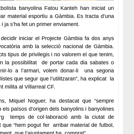
tbolista banyolina Fatou Kanteh han iniciat un
iar material esportiu a Gàmbia. Es tracta d’una
a i ja s’ha fet un primer enviament.
decidir iniciar el Projecte Gàmbia fa dos anys
ocatòria amb la selecció nacional de Gàmbia.
s tipus de privilegis i no valorem el que tenim,
 la possibilitat de portar cada dia sabates o
tenir-lo a l’armari, volem donar-li una segona
listes que segur que l’utilitzaran”, ha explicat la
t milita al Villarreal CF.
ons, Miquel Noguer, ha destacat que “sempre
els països d’origen dels banyolins i banyolines
rg temps de col·laboració amb la ciutat de
 que “hem pogut fer arribar material de futbol,
nament, que l’ajuntament ha comprat”.