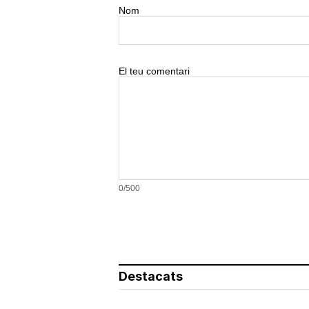
Nom
El teu comentari
0/500
Destacats