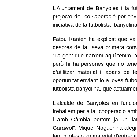
L’Ajuntament de Banyoles i la fu
projecte de col·laboració per env
iniciativa de la futbolista banyolin
Fatou Kanteh ha explicat que va 
després de la seva primera conv
“La gent que naixem aquí tenim tot
però hi ha persones que no tenen
d’utilitzar material i, abans de 
oportunitat enviant-lo a joves futbo
futbolista banyolina, que actualmen
L’alcalde de Banyoles en funci
treballem per a la cooperació amb 
i amb Gàmbia portem ja un lla
Garawol”. Miquel Noguer ha afegit
tant pilotes com material d’entre