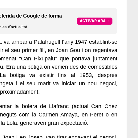
eferida de Google de forma
ACTIVAR ARA
ies d'actualitat
va arribar a Palafrugell l’any 1947 establint-se
ir el seu primer fill, en Joan Gou i on regentava
nomenat “Can Pixupalu” que portava juntament
u. Era una botiga on venien des de comestibles
La botiga va existir fins al 1953, després
ongeta i el seu marit va iniciar un nou negoci,
3 aproximadament.
ntar la bolera de Llafranc (actual Can Chez
 coneguts com la Carmen Amaya, en Peret o en
la Lola, generaven gran expectació.
n Joan i en Josep, van tirar endavant el negoci.