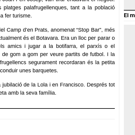
s platges palafrugellenques, tant a la població
El m
 a fer turisme.
o del Camp d’en Prats, anomenat “Stop Bar”, més
ualment és el Botavara. Era un lloc per parar o
s amics i jugar a la botifarra, el parxís o el
de gom a gom per veure partits de futbol. I la
frugellencs segurament recordaran és la petita
 conduir unes barquetes.
a jubilació de la Lola i en Francisco. Després tot
eta amb la seva família.