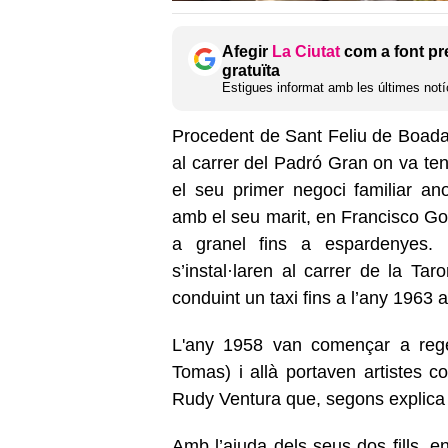
Afegir
La Ciutat
com a font pr
gratuïta
Estigues informat amb les últimes notíc
Procedent de Sant Feliu de Boada, 
al carrer del Padró Gran on va ten
el seu primer negoci familiar a
amb el seu marit, en Francisco Go
a granel fins a espardenyes. 
s’instal·laren al carrer de la Tar
conduint un taxi fins a l’any 196
L'any 1958 van començar a rege
Tomas) i allà portaven artistes
Rudy Ventura que, segons explica 
Amb l’ajuda dels seus dos fills, e