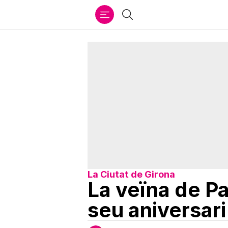
Ir
Cercar
al
contenido
La Ciutat de Girona
La veïna de Pa
seu aniversar