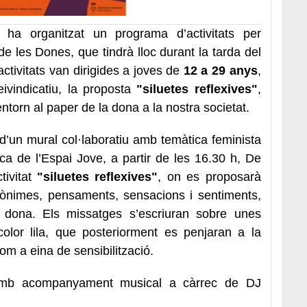
ha organitzat un programa d’activitats per
 les Dones, que tindrà lloc durant la tarda del
ctivitats van dirigides a joves de
12 a 29 anys
,
eivindicatiu, la proposta
"siluetes reflexives"
,
torn al paper de la dona a la nostra societat.
 d’un mural col·laboratiu amb temàtica feminista
ca de l’Espai Jove, a partir de les 16.30 h, De
tivitat
"siluetes reflexives"
, on es proposarà
anònimes, pensaments, sensacions i sentiments,
 dona. Els missatges s’escriuran sobre unes
olor lila, que posteriorment es penjaran a la
om a eina de sensibilització.
 amb acompanyament musical a càrrec de DJ