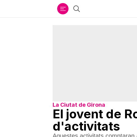
Ir
Cercar
al
contenido
La Ciutat de Girona
El jovent de 
d'activitats
Aquestes activitats comptara