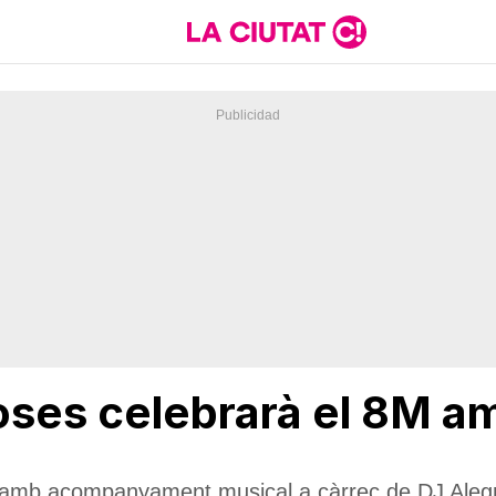
Roses celebrarà el 8M a
n amb acompanyament musical a càrrec de DJ Aleg