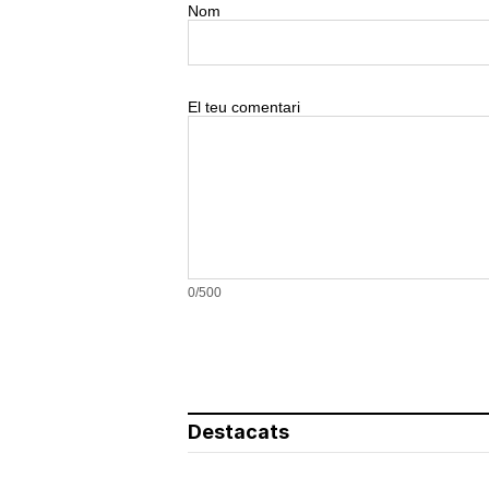
Nom
El teu comentari
0/500
Destacats