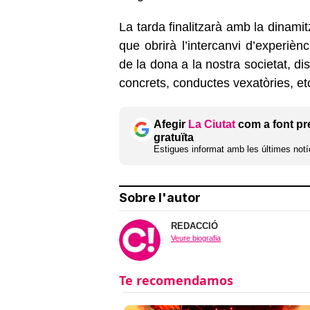
La tarda finalitzarà amb la dinamit
que obrirà l’intercanvi d’experièn
de la dona a la nostra societat, d
concrets, conductes vexatòries, etc.
Afegir
La Ciutat
com a font pr
gratuïta
Estigues informat amb les últimes notíc
Sobre l'autor
REDACCIÓ
Veure biografia