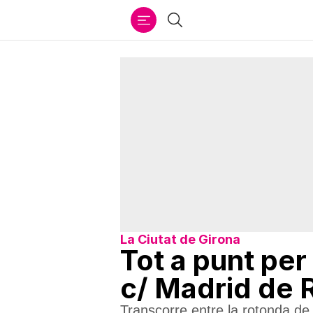
Ir
Cercar
al
contenido
La Ciutat de Girona
Tot a punt per 
c/ Madrid de 
Transcorre entre la rotonda de