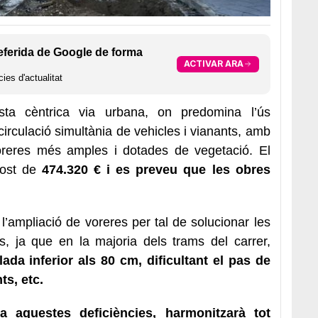
eferida de Google de forma
ACTIVAR ARA
ies d'actualitat
ta cèntrica via urbana, on predomina l’ús
r circulació simultània de vehicles i vianants, amb
voreres més amples i dotades de vegetació. El
post de
474.320 € i es preveu que les obres
 l’ampliació de voreres per tal de solucionar les
als, ja que en la majoria dels trams del carrer,
ada inferior als 80 cm, dificultant el pas de
ts, etc.
 a aquestes deficiències, harmonitzarà tot