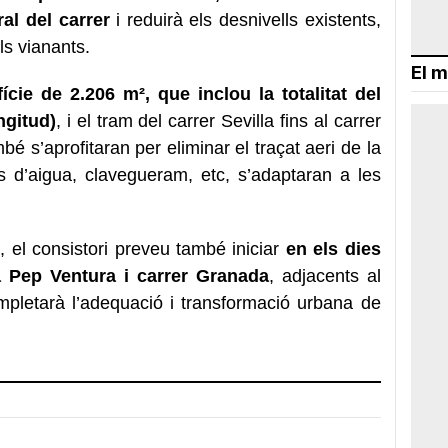
ral del carrer
i reduirà els desnivells existents,
els vianants.
El m
ície de 2.206 m², que inclou la totalitat del
ngitud)
, i el tram del carrer Sevilla fins al carrer
 s’aprofitaran per eliminar el traçat aeri de la
eis d’aigua, clavegueram, etc, s’adaptaran a les
, el consistori preveu també iniciar
en els dies
ça Pep Ventura i carrer Granada
, adjacents al
mpletarà l’adequació i transformació urbana de