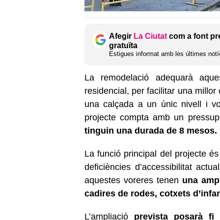
Afegir
La Ciutat
com a font pr
gratuïta
Estigues informat amb les últimes notíc
La remodelació adequarà aques
residencial, per facilitar una millo
una calçada a un únic nivell i 
projecte compta amb un pressu
tinguin una durada de 8 mesos.
La funció principal del projecte és
deficiències d’accessibilitat actu
aquestes voreres tenen
una ampl
cadires de rodes, cotxets d’infan
L’ampliació
prevista posarà fi