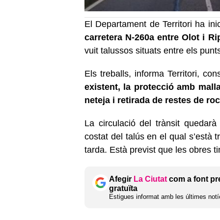
El Departament de Territori ha inic
carretera N-260a entre Olot i Ri
vuit talussos situats entre els pun
Els treballs, informa Territori, co
existent, la protecció amb malla
neteja i retirada de restes de roc
La circulació del trànsit quedarà
costat del talús en el qual s’està t
tarda. Està previst que les obres 
Afegir
La Ciutat
com a font pr
gratuïta
Estigues informat amb les últimes notíc