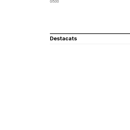
0/500
Destacats