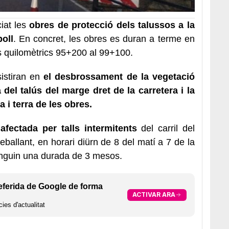
iat les
obres de protecció dels talussos a la
poll
. En concret, les obres es duran a terme en
ts quilomètrics 95+200 al 99+100.
nsistiran en
el desbrossament de la vegetació
 del talús del marge dret de la carretera i la
a i terra de les obres.
afectada per talls intermitents
del carril del
reballant, en horari diürn de 8 del matí a 7 de la
tinguin una durada de 3 mesos.
eferida de Google de forma
ACTIVAR ARA
ies d'actualitat