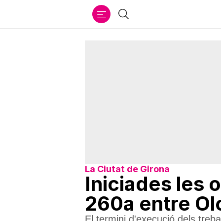
Ir
Cercar
al
contenido
La Ciutat de Girona
Iniciades les 
260a entre Olot
El termini d'execució dels treba