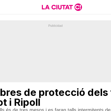
obres de protecció dels 
 i Ripoll
lls és de tres mesos i es faran talls intermitents de