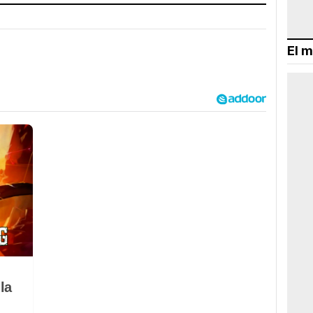
El m
la